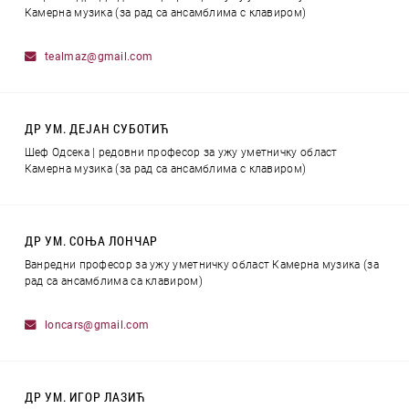
Камерна музика (за рад са ансамблима с клавиром)
tealmaz@gmail.com
ДР УМ. ДЕЈАН СУБОТИЋ
Шеф Одсека | редовни професор за ужу уметничку област
Камерна музика (за рад са ансамблима с клавиром)
ДР УМ. СОЊА ЛОНЧАР
Ванредни професор за ужу уметничку област Камерна музика (за
рад са ансамблима са клавиром)
loncars@gmail.com
ДР УМ. ИГОР ЛАЗИЋ