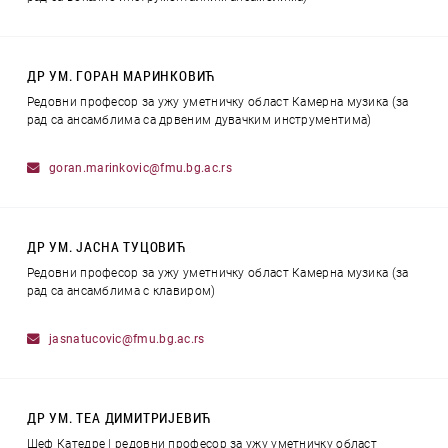
ДР УМ. ГОРАН МАРИНКОВИЋ
Редовни професор за ужу уметничку област Камерна музика (за
рад са ансамблима са дрвеним дувачким инструментима)
goran.marinkovic@fmu.bg.ac.rs
ДР УМ. ЈАСНА ТУЦОВИЋ
Редовни професор за ужу уметничку област Камерна музика (за
рад са ансамблима с клавиром)
jasnatucovic@fmu.bg.ac.rs
ДР УМ. ТЕА ДИМИТРИЈЕВИЋ
Шеф Катедре | редовни професор за ужу уметничку област