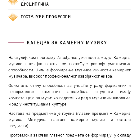
ДИСЦИПЛИНА
ГОСТУЈУЋИ ПРОФЕСОРИ
КАТЕДРА ЗА КАМЕРНУ МУЗИКУ
На студијском програму Извођачке уметности, модул Камерна
музика значајна пажња се посвећује развоју уметничких
способности. Циљ је формирање музичке личности камерног
музичара, високог професионалног извођачког нивоа.
Осим што стичу способност за учешће у раду формалних и
неформалних камерних ансамбала студенти имају
компетенције за музичко-педагошки рад у музичким школама
и рад у институцијама културе.
Настава на предметима је групна (главни предмет – Камерна
музика, Методика наставе камерне музике и остали
предмети).
Програмски захтеви главног предмета се формирају у складу