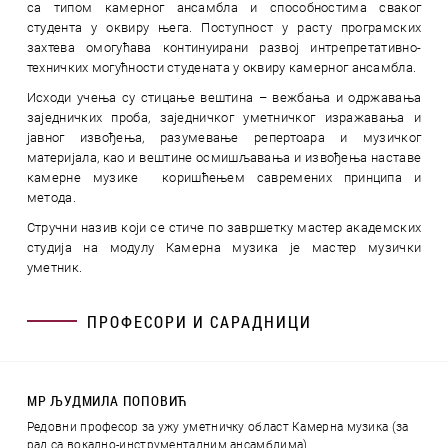
са типом камерног ансамбла и способностима сваког
студента у оквиру њега. Поступност у расту програмских
захтева омогућава континуирани развој интрепретативно-
техничких могућности студената у оквиру камерног ансамбла.
Исходи учења су стицање вештина – вежбања и одржавања
заједничких проба, заједничког уметничког изражавања и
јавног извођења, разумевање репертоара и музичког
материјала, као и вештине осмишљавања и извођења наставе
камерне музике коришћењем савремених принципа и
метода.
Стручни назив који се стиче по завршетку мастер академских
студија на модулу Камерна музика је мастер музички
уметник.
ПРОФЕСОРИ И САРАДНИЦИ
МР ЉУДМИЛА ПОПОВИЋ
Редовни професор за ужу уметничку област Камерна музика (за
рад са вокално-инструменталним ансамблима)