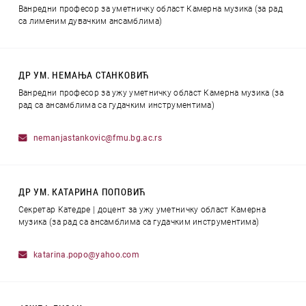
Ванредни професор за уметничку област Камерна музика (за рад
са лименим дувачким ансамблима)
ДР УМ. НЕМАЊА СТАНКОВИЋ
Ванредни професор за ужу уметничку област Камерна музика (за
рад са ансамблима са гудачким инструментима)
nemanjastankovic@fmu.bg.ac.rs
ДР УМ. КАТАРИНА ПОПОВИЋ
Секретар Катедре | доцент за ужу уметничку област Камерна
музика (за рад са ансамблима са гудачким инструментима)
katarina.popo@yahoo.com