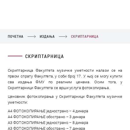
ПОЧЕТНА
ИЗДАЊА
СКРИПТАРНИЦА
СКРИПТАРНИЦА
Скриптарница Факултета музичке уметности налази се на
првом спрату Факултета, у соби број 17. У њој се могу купити
сва издања ФМУ по реалним ценама. Осим тога, у
Скриптарници Факултета се врши услуга фотокопирања.
Ценовник фотокопирања у Скриптарници Факултета музичке
уметности:
A4 ФОТОКОПИРАЊЕ једнострано – 4 динара
А4 ФОТОКОПИРАЊЕ обострано – 3 динара
А3 ФОТОКОПИРАЊЕ једнострано – 8 динара
А3 ФОТОКОПИРАЊЕ обострано – 7 динара