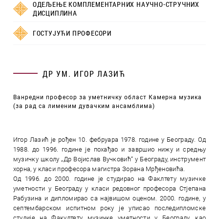
ОДЕЉЕЊЕ КОМПЛЕМЕНТАРНИХ НАУЧНО-СТРУЧНИХ
ДИСЦИПЛИНА
ГОСТУЈУЋИ ПРОФЕСОРИ
ДР УМ. ИГОР ЛАЗИЋ
Ванредни професор за уметничку област Камерна музика
(за рад са лименим дувачким ансамблима)
Игор Лазић је рођен 10. фебруара 1978. године у Београду. Од
1988. до 1996. године je похађао и завршио нижу и средњу
музичку школу „Др Војислав Вучковић“ у Београду, инструмент
хорна, у класи професора магистра Зорана Мрђеновића.
Од 1996. до 2000. године је студирао на Факлтету музичке
уметности у Београду у класи редовног професора Стјепана
Рабузина и дипломирао са највишом оценом. 2000. године, у
септембарском испитном року је уписао последипломске
студије на Факултету музичке уметности у Београду, као