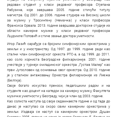
редован студент у класи редовног професора Стјепана
Рабузина, које завршава 2005. године стичући титулу
магистра. Од 2001. до 2006. године студира на Високој школи
за музику у Тросингену (Немачка) у класи професора
Франсиса Орвала. 2013. године завршава докторске студије из
области камерне музике у класи редовног професора
Људмиле Поповић и стиче звање доктора уметности.
Игор Лазић сарађује са бројним симфонијским оркестрима у
земљи и у иностранству. Од 1997. до 1999. године ради као
стални члан симфонијског оркеста РТС-а, а од 1999. до 2011.
као соло хорниста Београдске филхармоније. 2001. године
учествује у турнеји омладинског оркестра ,,Густав Малер“ као
први Југословен од оснивања овог оркестра. Од 2010. године
је у сталном ангажовању Оркестра филхармоније из Лиежа
(Белгија).
Своје богато искуство преноси, педагошким радом и на
студенте као доцент на катедри за камерну музику, Факултета
музичке уметности у Београду, чији је члан од 2003. године.
Као солиста наступа од своје седамнаесте године и од тада до
данас је наступао са скоро свим камерним оркестрима у
земљи. Издваја се наступ са камерним оркестром Душан
Сковран 2005. године на коме је извео Серенаду Б. Бритна за