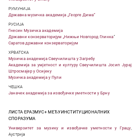
РУМУНИЈА
Државна музичка академија „Георге Дима“
РУСИЈА
Гнесин Музичка академија
Државни конзерваторијум „Нижњи Новгород Глинка
“
Саратов државни конзерваторијум
ХРВАТСКА
Музичка академија Свеучилишта у Загребу
Академија за умjетност и културу Свеучилишта Јосип Јурај
Штросмајер у Осијеку
Музичка академија у Пули
ЧЕШКА
Јаначек академија за извођачке уметности у Брну
ЛИСТА ЕРАЗМУС+ МЕЂУИНСТИТУЦИОНАЛНИХ
СПОРАЗУМА
Универзитет за музику и извођачке уметности у Грацу
,
Аустрија