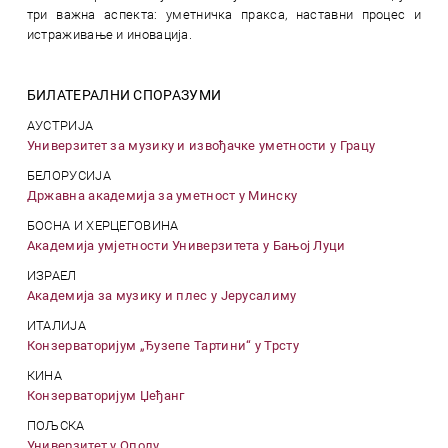
три важна аспекта: уметничка пракса, наставни процес и
истраживање и иновација.
БИЛАТЕРАЛНИ СПОРАЗУМИ
АУСТРИЈА
Универзитет за музику и извођачке уметности у Грацу
БЕЛОРУСИЈА
Државна академија за уметност у Минску
БОСНА И ХЕРЦЕГОВИНА
Академија умјетности Универзитета у Бањој Луци
ИЗРАЕЛ
Академија за музику и плес у Јерусалиму
ИТАЛИЈА
Конзерваторијум „Ђузепе Тартини“ у Трсту
КИНА
Конзерваторијум Џеђанг
ПОЉСКА
Универзитет у Ополу