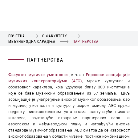
ПОЧЕТНА
О ФАКУЛТЕТУ
МЕЂУНАРОДНА САРАДЊА
ПАРТНЕРСТВА
ПАРТНЕРСТВА
Факултет музичке уметности
је члан
Европске асоцијације
музичких конзерваторијума
(AEC)
, мреже културног и
образовног карактера, којa удружује близу 300 институција
које се баве музичким образовањем из 57 земаља. Циљ
асоцијације је унапређење високог музичког образовања, као
и музике, уметности и културе у ширем смислу. AEC пружа
подршку високошколским установама заступајући њихове
интересе, подстичући стварање партнерских веза на
европском и међународном плану и изграђујући високе
стандарде музичког образовања. AEC сматра да се изврсност
високог образовања у области музике постиже комбинацијом