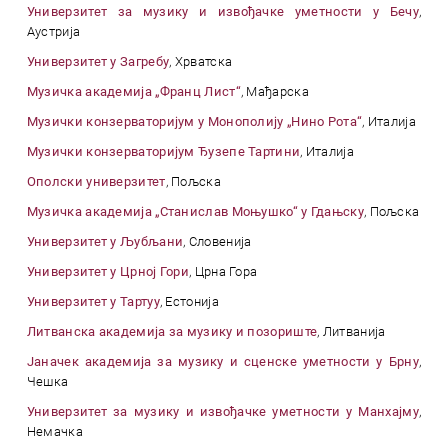
Универзитет за музику и извођачке уметности у Бечу
,
Аустрија
Универзитет у Загребу
, Хрватска
Музичка академија „Франц Лист“
, Мађарска
Музички конзерваторијум у Монополију „Нино Рота“
, Италија
Музички конзерваторијум Ђузепе Тартини
, Италија
Ополски универзитет
, Пољска
Музичка академија „Станислав Моњушко“ у Гдањску
, Пољска
Универзитет у Љубљани
, Словенија
Универзитет у Црној Гори
, Црна Гора
Универзитет у Тартуу
, Естонија
Литванска академија за музику и позориште
, Литванија
Јаначек академија за музику и сценске уметности у Брну
,
Чешка
Универзитет за музику и извођачке уметности у Манхајму
,
Немачка