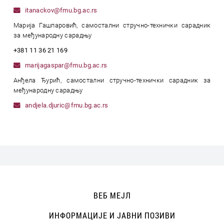
itanackov@fmu.bg.ac.rs
Марија Гашпаровић, самостални стручно-технички сарадник
за међународну сарадњу
+381 11 36 21 169
marijagaspar@fmu.bg.ac.rs
Анђела Ђурић, самостални стручно-технички сарадник за
међународну сарадњу
andjela.djuric@fmu.bg.ac.rs
ВЕБ МЕЈЛ
ИНФОРМАЦИЈЕ И ЈАВНИ ПОЗИВИ