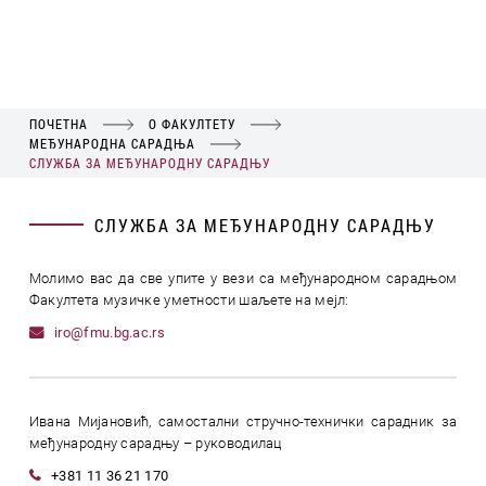
ПОЧЕТНА
О ФАКУЛТЕТУ
МЕЂУНАРОДНА САРАДЊА
СЛУЖБА ЗА МЕЂУНАРОДНУ САРАДЊУ
СЛУЖБА ЗА МЕЂУНАРОДНУ САРАДЊУ
Молимо вас да све упите у вези са међународном сарадњом
Факултета музичке уметности шаљете на мејл:
iro@fmu.bg.ac.rs
Ивана Мијановић, самостални стручно-технички сарадник за
међународну сарадњу – руководилац
+381 11 36 21 170