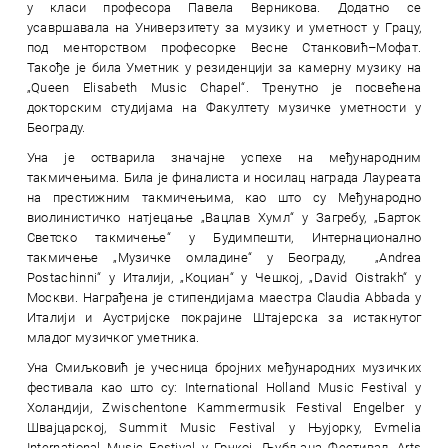
у класи професора Павела Верникова. Додатно се
усавршавала на Универзитету за музику и уметност у Грацу,
под менторством професорке Весне Станковић–Мофат.
Такође је била Уметник у резиденцији за камерну музику на
„Queen Elisabeth Music Chapel“. Тренутно је посвећена
докторским студијама на Факултету музичке уметности у
Београду.
Уна је остварила значајне успехе на међународним
такмичењима. Била је финалиста и носилац награда Лауреата
на престижним такмичењима, као што су Међународно
виолинистичко натјецање „Вацлав Хумл“ у Загребу, „Барток
Светско такмичење“ у Будимпешти, Интернационално
такмичење „Музичке омладине“ у Београду, „Andrea
Postachinni“ у Италији, „Коциан“ у Чешкој, „David Oistrakh“ у
Москви. Награђена је стипендијама маестра Claudia Abbada у
Италији и Аустријске покрајине Штајерска за истакнутог
младог музичког уметника.
Уна Смиљковић је учесница бројних међународних музичких
фестивала као што су: International Holland Music Festival у
Холандији, Zwischentone Kammermusik Festival Engelber у
Швајцарској, Summit Music Festival у Њујорку, Evmelia
International Music Festival у Грчкој, Љубљана Фестивал, Arts