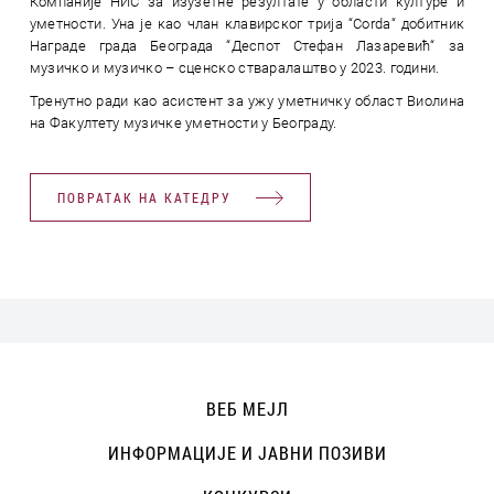
Компаније НИС за изузетне резултате у области културе и
уметности. Уна је као члан клавирског трија “Corda“ добитник
Награде града Београда “Деспот Стефан Лазаревић“ за
музичко и музичко – сценско стваралаштво у 2023. години.
Тренутно ради као асистент за ужу уметничку област Виолина
на Факултету музичке уметности у Београду.
ПОВРАТАК НА КАТЕДРУ
ВЕБ МЕЈЛ
ИНФОРМАЦИЈЕ И ЈАВНИ ПОЗИВИ