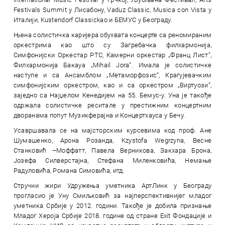
Festivals Summit у Лисабону, Vaduz Classic, Musica con Vista у
Италији, Kustendorf Classickao и БЕМУС у Београду.
Њена солистичка каријера обухвата концерте са реномираним
оркестрима као што су Загребачка филхармонија,
Симфонијски Оркестар РТС, Камерни оркестар „Франц Лист“,
Филхармонија Бакауа „Mihail Jora“. Имала је солистичке
наступе и са Ансамблом „Метаморфозис“, Крагујевачким
симфонијским оркестром, као и са оркестром „Виртуози“,
заједно са Најџелом Кенедијем на 55. Бемус-у. Уна је такође
одржала солистичке реситале у престижним концертним
дворанама попут Музикферајна и Концертхауса у Бечу.
Усавршавала се на мајсторским курсевима код проф. Ане
Шумашенко, Арона Розанда, Kzystofa Wegrzyna, Весне
Станковић –Моффатт, Павела Верникова, Закхара Брона,
Јозефа Силверстајна, Стефана Миленковића, Немање
Радуловића, Романа Симовића, итд.
Стручни жири Удружења уметника АртЛинк у Београду
прогласио је Уну Смиљковић за најперспективнијег младог
уметника Србије у 2012. години. Такође је добила признање
Младог Хероја Србије 2018. године од стране Exit Фондације и