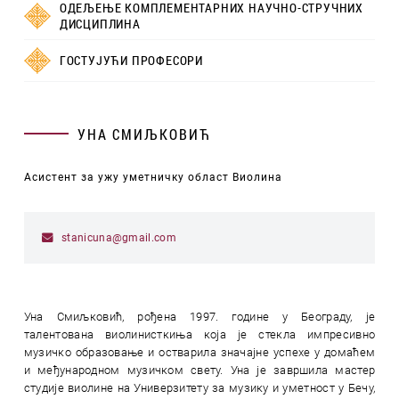
ОДЕЉЕЊЕ КОМПЛЕМЕНТАРНИХ НАУЧНО-СТРУЧНИХ
ДИСЦИПЛИНА
ГОСТУЈУЋИ ПРОФЕСОРИ
УНА СМИЉКОВИЋ
Асистент за ужу уметничку област Виолина
stanicuna@gmail.com
Уна Смиљковић, рођена 1997. године у Београду, је
талентована виолинисткиња која је стекла импресивно
музичко образовање и остварила значајне успехе у домаћем
и међународном музичком свету. Уна је завршила мастер
студије виолине на Универзитету за музику и уметност у Бечу,