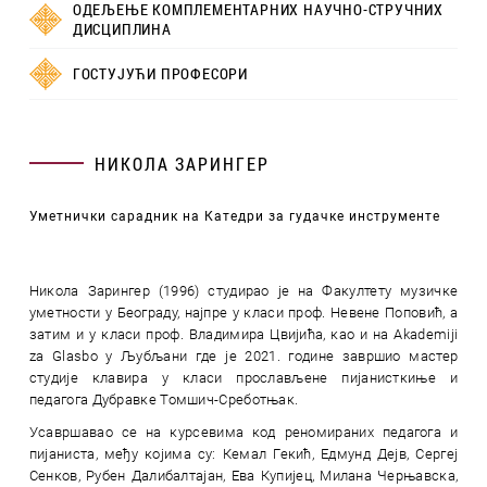
ОДЕЉЕЊЕ КОМПЛЕМЕНТАРНИХ НАУЧНО-СТРУЧНИХ
ДИСЦИПЛИНА
ГОСТУЈУЋИ ПРОФЕСОРИ
НИКОЛА ЗАРИНГЕР
Уметнички сарадник на Катедри за гудачке инструменте
Никола Зарингер (1996) студирао је на Факултету музичке
уметности у Београду, најпре у класи проф. Невене Поповић, а
затим и у класи проф. Владимира Цвијића, као и на Akademiji
za Glasbo у Љубљани где је 2021. године завршио мастер
студије клавира у класи прослављене пијанисткиње и
педагога Дубравке Томшич-Среботњак.
Усавршавао се на курсевима код реномираних педагога и
пијаниста, међу којима су: Кемал Гекић, Едмунд Дејв, Сергеј
Сенков, Рубен Далибалтајан, Ева Купијец, Милана Черњавска,