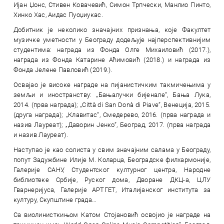
Ијан Џонс, Стивен Ковачевић, Симон Трпчески, Манлио Пинто,
Хинко Хас, Аидас Пуоџиукас.
Добитник је неколико значајних признања, које Факултет
музичке уметности у Београду додељује најперспективнијим
студентима: награда из Фонда Олге Михаиловић (2017.),
награда из Фонда Катарине Аћимовић (2018.) и награда из
Фонда Јелене Павловић (2019.).
Освајао је високе награде на пијанистичким такмичењима у
земљи и иностранству: „Бањалучки бијенале“, Бања Лука,
2014. (прва награда); „Città di San Donà di Piave“, Венеција, 2015.
(друга награда); „Клавитас“, Смедерево, 2016. (прва награда и
назив Лауреат); „Даворин Јенко“, Београд, 2017. (прва награда
и назив Лауреат).
Наступао је као солиста у свим значајним салама у Београду,
попут Задужбине Илије М. Коларца, Београдске филхармоније,
Галерије САНУ, Студентског културног центра, Народне
библиотеке Србије, Руског дома, Дворане ДКЦ-а, ЦЛУ
Гварнеријуса, Галерије АРТГЕТ, Италијанског института за
културу, Скупштине града…
Са виолинисткињом Катом Стојановић освојио је награде на