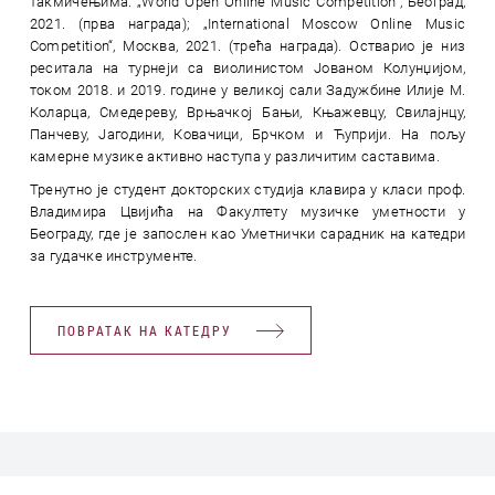
такмичењима: „World Open Online Мusic Competition”, Београд,
2021. (прва награда); „International Moscow Online Music
Competition“, Москва, 2021. (трећа награда). Остварио је низ
реситала на турнеји са виолинистом Јованом Колунџијом,
током 2018. и 2019. године у великој сали Задужбине Илије М.
Коларца, Смедереву, Врњачкој Бањи, Књажевцу, Свилајнцу,
Панчеву, Јагодини, Ковачици, Брчком и Ћуприји. На пољу
камерне музике активно наступа у различитим саставима.
Тренутно је студент докторских студија клавира у класи проф.
Владимира Цвијића на Факултету музичке уметности у
Београду, где је запослен као Уметнички сарадник на катедри
за гудачке инструменте.
ПОВРАТАК НА КАТЕДРУ