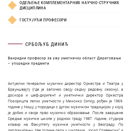
ОДЕЉЕЊЕ КОМПЛЕМЕНТАРНИХ НАУЧНО-СТРУЧНИХ
ДИСЦИПЛИНА
ГОСТУЈУЋИ ПРОФЕСОРИ
СРБОЉУБ ДИНИЋ
Ванредни професор за ужу уметничку област Дириговање
– упоредни предмети
Актуелни генерални музички директор Оркестра и Театра у
Брауншвајгу (где је започео своју седму редовну сезону), а
доскора и шеф-диригент и уметнички директор Оркестра
Позоришта лепих уметности у Мексико Ситију, рођен је 1969.
године у Нишу, у породици с дугом музичком традицијом у којој
је добио и своје прво музичко образовање. После завршене
Средње музичке школе у родном граду 1987. године, студира
клавир на Факултету музичке уметности у Београду. По
дипломирању, две године ради у школама „Јосип Славенски“ и