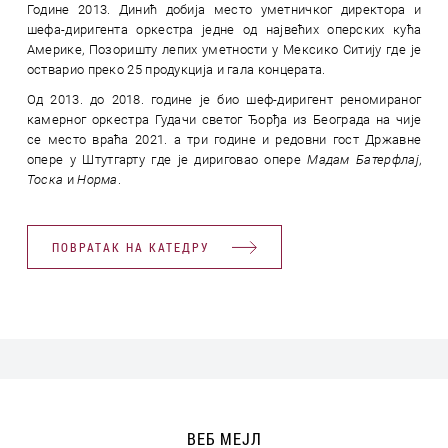
Године 2013. Динић добија место уметничког директора и
шефа-диригента оркестра једне од највећих оперских кућа
Америке, Позоришту лепих уметности у Мексико Ситију где је
остварио преко 25 продукција и гала концерата.
Oд 2013. дo 2018. године је био шеф-диригент реномираног
камерног оркестра Гудачи светог Ђорђа из Београда на чије
се место враћа 2021. а три године и редовни гост Државне
опере у Штутгарту где је дириговао опере
Мадам Батерфлај
,
Тоска
и
Норма
.
ПОВРАТАК НА КАТЕДРУ
ВЕБ МЕЈЛ