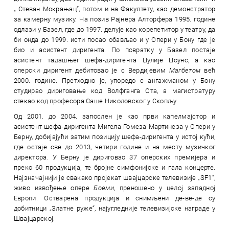
„ Стеван Мокрањац“, потом и на Факултету, као демонстратор
за камерну музику. На позив Рајнера Алторфера 1995. године
одлази у Базел, где до 1997. делује као корепетитор у театру, да
би онда до 1999. исти посао обављао и у Опери у Бону где је
био и асистент диригента. По повратку у Базел постаје
асистент тадашњег шефа-диригента Џулије Џоунс, а као
оперски диригент дебитовао је с Вердијевим
Магбетом
већ
2000. године. Претходно је, упоредо с ангажманом у Бону
студирао дириговање код Волфганга Ота, а магистратуру
стекао код професора Саше Николовског у Скопљу.
Од 2001. до 2004. запослен је као први капелмајстор и
асистент шефа-диригента Мигела Гомеза Мартинеза у Опери у
Берну, добијајући затим позицију шефа-диригента у истој кући,
где остаје све до 2013, четири године и на месту музичког
директора. У Берну је дириговао 37 оперских премијера и
преко 60 продукција, те бројне симфонијске и гала концерте.
Најзначајнији је свакако пројекат швајцарске телевизије „SF1“,
живо извођење опере
Боеми
, преношено у целој западној
Европи. Остварена продукција и снимљени де-ве-де су
добитници „Златне руже“, најугледније телевизијске награде у
Швајцарској.