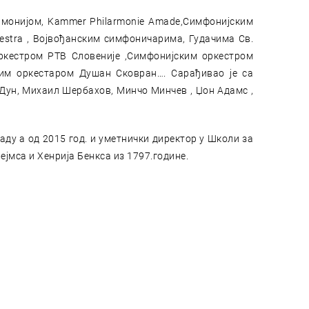
армонијом, Kammer Philarmonie Amade,Симфонијским
estra , Војвођанским симфоничарима, Гудачима Св.
ркестром РТВ Словеније ,Симфонијским оркестром
ним оркестаром Душан Сковран…. Сарађивао је са
Дун, Михаил Шербахов, Минчо Минчев , Џон Адамс ,
аду а од 2015 год. и уметнички директор у Школи за
ејмса и Хенрија Бенкса из 1797.године.