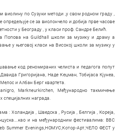
чи виолину по Сузуки методи ,у свом родном граду ,
је опредељује се за виолончело и добија прве часове
тности у Београду , у класи проф. Сандре Белић.
 Попова на Guildhall школи за музику и драму а
вање у његовој класи на Високој школи за музику у
ршавање код реномираних челиста и педагога попут
Давида Григоријана, Наде Кецман, Тобијаса Кјунеа,
 Мелос и Албан Берг квартета.
nigro, Markneurkirchen, Међународно такмичење
их специјалних награда.
 : Холандија , Шведска , Русија , Белгија , Кореја,
ранцуска….као и на међународним фестивалима: BBC
greb Summer Evenings,НОМУС,Котор-Арт,ЧЕЛО ФЕСТ у