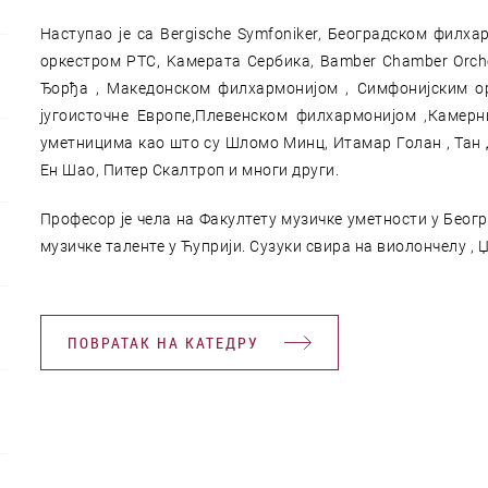
Наступао је са Bergische Symfoniker, Београдском филх
оркестром РТС, Kамерата Сербика, Bamber Chamber Orch
Ђорђа , Македонском филхармонијом , Симфонијским о
југоисточне Европе,Плевенском филхармонијом ,Камер
уметницима као што су Шломо Минц, Итамар Голан , Тан 
Ен Шао, Питер Скалтроп и многи други.
Професор је чела на Факултету музичке уметности у Беогр
музичке таленте у Ћуприји. Сузуки свира на виолончелу , Џ
ПОВРАТАК НА КАТЕДРУ