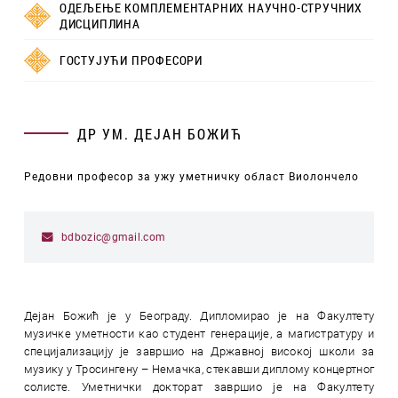
ОДЕЉЕЊЕ КОМПЛЕМЕНТАРНИХ НАУЧНО-СТРУЧНИХ
ДИСЦИПЛИНА
ГОСТУЈУЋИ ПРОФЕСОРИ
ДР УМ. ДЕЈАН БОЖИЋ
Редовни професор за ужу уметничку област Виолончело
bdbozic@gmail.com
Дејан Божић је у Београду. Дипломирао је на Факултету
музичке уметности као студент генерације, а магистратуру и
специјализацију је завршио на Државној високој школи за
музику у Тросингену – Немачка, стекавши диплому концертног
солисте. Уметнички докторат завршио је на Факултету