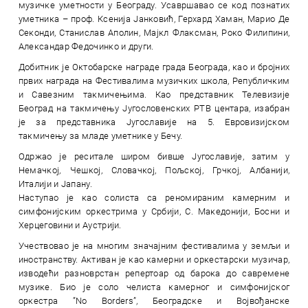
музичке уметности у Београду. Усавршавао се код познатих
уметника – проф. Ксенија Јанковић, Герхард Хаман, Марио Де
Секонди, Станислав Аполин, Мајкл Флаксман, Роко Филипини,
Александар Федочинко и други.
Добитник је Октобарске награде града Београда, као и бројних
првих награда на Фестивалима музичких школа, Републичким
и Савезним такмичењима. Као представник Телевизије
Београд на такмичењу Југословенских РТВ центара, изабран
је за представника Југославије на 5. Евровизијском
такмичењу за младе уметнике у Бечу.
Одржао је реситале широм бивше Југославије, затим у
Немачкој, Чешкој, Словачкој, Пољској, Грчкој, Албанији,
Италији и Јапану.
Наступао је као солиста са реномираним камерним и
симфонијским оркестрима у Србији, С. Македонији, Босни и
Херцеговини и Аустрији.
Учествовао је на многим значајним фестивалима у земљи и
иностранству. Активан је као камерни и оркестарски музичар,
изводећи разноврстан репертоар од барока до савремене
музике. Био је соло челиста камерног и симфонијског
оркестра ”No Borders”, Београдске и Војвођанске