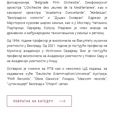
филхармоније, “Belgrade Film Orchestra”, Симфонијског
оркестра “L’Orchestre des Jeunes de la Mediterranee“, као и
камерног оркестра “Academia Concertante”, ’’Жебељан’’,
”Београдски солисти” и ”Душан Сковран”. Одржао је
Мајсторске курсеве широм земље, као и у Мостару, Чапљини,
Подгорици, Сарајеву, Солуну. Редовни је члан жирија на
државним и међународним такмичењима у земљи и региону.
Од 1994. године професор је виолончела на Факултету музичке
уметности у Београду. Од 2021. године је гостујући професор на
Музичкој академији у Источном Сарајеву. Био је гостујући
професор виолончела на Академији уметности у Новом Саду и
на Академији уметности у Нишу.
Остварио је снимке за РТВ као и неколико ЦД издања, за
издавачке куће “Deutsche Grammophon/Universal” Аустрија,
“FMR Records”, “Oboe Classics” Лондон, “Mascom records”,
“Југоконцерт” Београд и “Chopin” Јапан.
ПОВРАТАК НА КАТЕДРУ