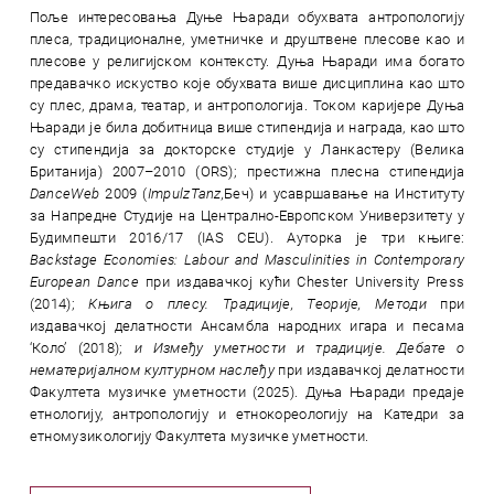
Поље интересовања Дуње Њаради обухвата антропологију
плеса, традиционалне, уметничке и друштвене плесове као и
плесове у религијском контексту. Дуња Њаради има богато
предавачко искуство које обухвата више дисциплина као што
су плес, драма, театар, и антропологија. Током каријере Дуња
Њаради је била добитница више стипендија и награда, као што
су стипендија за докторске студије у Ланкастеру (Велика
Британија) 2007–2010 (ORS); престижна плесна стипендија
DanceWeb
2009 (
ImpulzTanz,
Беч) и усавршавање на Институту
за Напредне Студије на Централно-Европском Универзитету у
Будимпешти 2016/17 (IAS CEU). Ауторка је три књиге:
Backstage Economies: Labour and Masculinities in Contemporary
European Dance
при издавачкој кући Chester University Press
(2014);
Књига о плесу. Традиције, Теорије, Методи
при
издавачкој делатности Ансамбла народних игара и песама
‘Коло’ (2018);
и Између уметности и традиције. Дебате о
нематеријалном културном наслеђу
при издавачкој делатности
Факултета музичке уметности (2025). Дуња Њаради предаје
етнологију, антропологију и етнокореологију на Катедри за
етномузикологију Факултета музичке уметности.