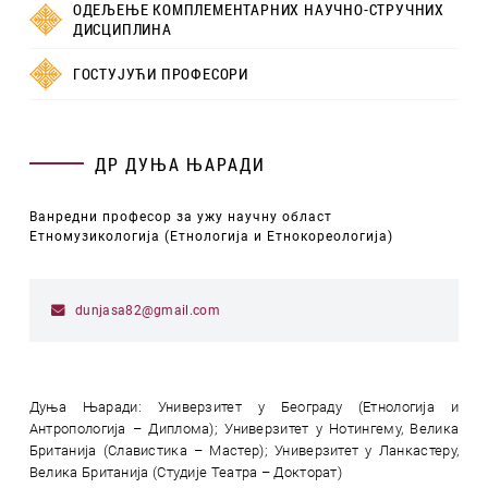
ОДЕЉЕЊЕ КОМПЛЕМЕНТАРНИХ НАУЧНО-СТРУЧНИХ
ДИСЦИПЛИНА
ГОСТУЈУЋИ ПРОФЕСОРИ
ДР ДУЊА ЊАРАДИ
Ванредни професор за ужу научну област
Етномузикологија (Етнологија и Етнокореологија)
dunjasa82@gmail.com
Дуња Њаради: Универзитет у Београду (Етнологија и
Антропологија – Диплома); Универзитет у Нотингему, Велика
Британија (Славистика – Мастер); Универзитет у Ланкастеру,
Велика Британија (Студије Театра – Докторат)