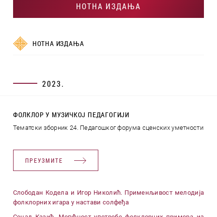
НОТНА ИЗДАЊА
НОТНА ИЗДАЊА
2023.
ФОЛКЛОР У МУЗИЧКОЈ ПЕДАГОГИЈИ
Тематски зборник 24. Педагошког форумa сценских уметности
ПРЕУЗМИТЕ
Слободан Кодела и Игор Николић. Применљивост мелодија
фолклорних игара у настави солфеђа
Сенад Казић. Могућност употребе фолклорних примера из