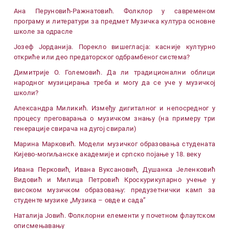
Aна Перуновић-Ражнатовић. Фолклор у савременом
програму и литератури за предмет Музичка култура основне
школе за одрасле
Јозеф Јорданија. Порекло вишегласја: касније културно
откриће или део предаторског одбрамбеног система?
Димитрије О. Големовић. Да ли традиционални облици
народног музицирања треба и могу да се уче у музичкој
школи?
Александра Миликић. Између дигиталног и непосредног у
процесу преговарања о музичком знању (на примеру три
генерације свирача на дугој свирали)
Марина Марковић. Модели музичког образовања студената
Кијево-могиљанске академије и српско појање у 18. веку
Ивана Перковић, Ивана Вуксановић, Душанка Јеленковић
Видовић и Милица Петровић Кроскурикуларно учење у
високом музичком образовању: предузетнички камп за
студенте музике „Музика – овде и сада”
Наталија Јовић. Фолклорни елементи у почетном флаутском
описмењавању