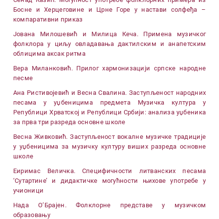
Босне и Херцеговине и Црне Горе у настави солфеђа –
компаративни приказ
Јована Милошевић и Милица Кеча. Примена музичког
фолклора у циљу овладавања дактилским и анапетским
облицима аксак ритма
Вера Миланковић. Прилог хармонизацији српске народне
песме
Ана Ристивојевић и Весна Свалина. Заступљеност народних
песама у уџбеницима предмета Музичка култура у
Републици Хрватској и Републици Србији: анализа уџбеника
за прва три разреда основне школе
Весна Живковић. Заступљеност вокалне музичке традиције
у уџбеницима за музичку културу виших разреда основне
школе
Еиримас Величка. Специфичности литванских песама
‘Сутартине’ и дидактичке могућности њихове употребе у
учионици
Нада О’Брајен. Фолклорне представе у музичком
образовању