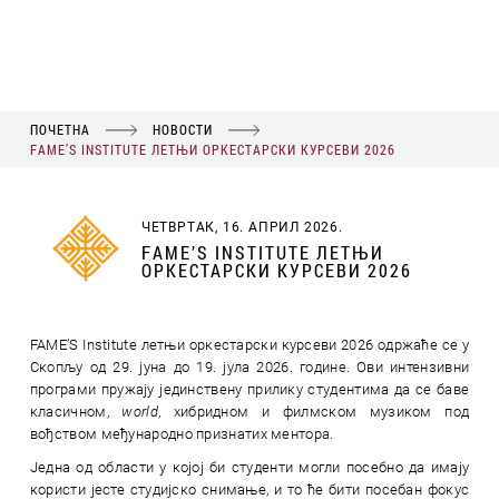
ПОЧЕТНА
НОВОСТИ
FAME’S INSTITUTE ЛЕТЊИ ОРКЕСТАРСКИ КУРСЕВИ 2026
ЧЕТВРТАК, 16. АПРИЛ 2026.
FAME’S INSTITUTE ЛЕТЊИ
ОРКЕСТАРСКИ КУРСЕВИ 2026
FAME’S Institute летњи оркестарски курсеви 2026 одржаће се у
Скопљу од 29. јуна до 19. јула 2026. године. Ови интензивни
програми пружају јединствену прилику студентима да се баве
класичном,
world
, хибридном и филмском музиком под
вођством међународно признатих ментора.
Једна од области у којој би студенти могли посебно да имају
користи јесте студијско снимање, и то ће бити посебан фокус