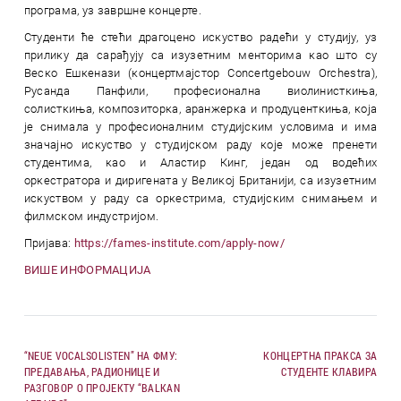
програма, уз завршне концерте.
Студенти ће стећи драгоцено искуство радећи у студију, уз
прилику да сарађују са изузетним менторима као што су
Веско Ешкенази (концертмајстор Concertgebouw Orchestra),
Русанда Панфили, професионална виолинисткиња,
солисткиња, композиторка, аранжерка и продуценткиња, која
је снимала у професионалним студијским условима и има
значајно искуство у студијском раду које може пренети
студентима, као и Аластир Кинг, један од водећих
оркестратора и диригената у Великој Британији, са изузетним
искуством у раду са оркестрима, студијским снимањем и
филмском индустријом.
Пријава:
https://fames-institute.com/apply-now/
ВИШЕ ИНФОРМАЦИЈА
“NEUE VOCALSOLISTEN” НА ФМУ:
КОНЦЕРТНА ПРАКСА ЗА
ПРЕДАВАЊА, РАДИОНИЦЕ И
СТУДЕНТЕ КЛАВИРА
РАЗГОВОР О ПРОЈЕКТУ “BALKAN