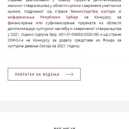
женског стваралаштва у области српске савремене уметничке
музике
, подржаног од стране
Министарства културе и
информисања Републике Србије
на Конкурсу за
финансирање или суфинансирање пројеката из области
дигитализације културног наслеђа и савременог стваралаштва
у 2021. години (одлука број: 401-01-00650/2020-09) и од стране
СОКОЈ-а
на Конкурсу за доделу средстава из Фонда за
културна давања Сокоја за 2021. годину.
ПОВРАТАК НА ИЗДАЊА