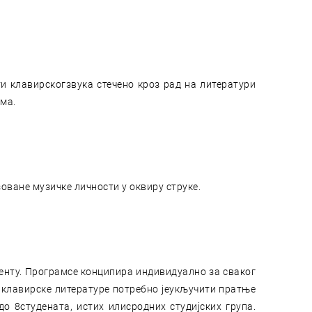
и клавирскогзвука стечено кроз рад на литератури
ама.
ване музичке личности у оквиру струке.
менту. Програмсе конципира индивидуално за сваког
 клавирске литературе потребно јеукључити пратње
о 8студената, истих илисродних студијских група.