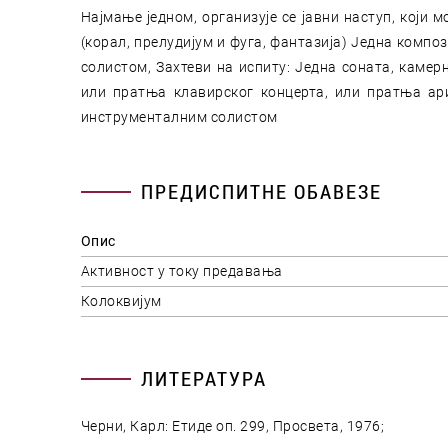
Најмање једном, организује се јавни наступ, који 
(корал, прелудијум и фуга, фантазија) Једна комп
солистом, Захтеви на испиту: Једна соната, каме
или пратња клавирског концерта, или пратња ар
инструменталним солистом
ПРЕДИСПИТНЕ ОБАВЕЗЕ
Опис
Aктивност у току предавања
Колоквијум
ЛИТЕРАТУРА
Черни, Карл: Етиде оп. 299, Просвета, 1976;