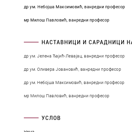
др ум. Небојша Максимовић, ванредни професор
мр Милош Павловић, ванредни професор
НАСТАВНИЦИ И САРАДНИЦИ Н
др ум. Јелена Ђајић-Левајац, ванредни професор
др ум. Оливера Јовановић, ванредни професор
др ум. Небојша Максимовић, ванредни професор
мр Милош Павловић, ванредни професор
УСЛОВ
Нема