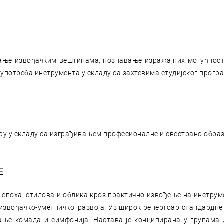
дање извођачким вештинама, познавање изражајних могућност
, употреба инструмента у складу са захтевима студијског прогр
 у складу са изграђивањем професионалне и свестрано образо
Е
 епоха, стилова и облика кроз практично извођење на инстру
 извођачко-уметничкогразвоја. Уз широк репертоар стандардне
рање комада и симфонија. Настава је конципирана у групама д