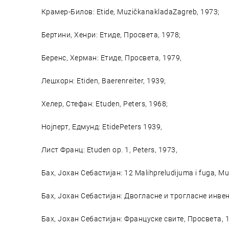
Крамер-Билов: Etide, MuzičkanakladaZagreb, 1973;
Бертини, Хенри: Етиде, Просвета, 1978;
Беренс, Херман: Етиде, Просвета, 1979,
Лешхорн: Etiden, Baerenreiter, 1939;
Хелер, Стефан: Etuden, Peters, 1968;
Нојперт, Едмунд: EtidePeters 1939,
Лист Франц: Etuden op. 1, Peters, 1973,
Бах, Јохан Себастијан: 12 Malihpreludijuma i fuga, M
Бах, Јохан Себастијан: Двогласне и трогласне инвен
Бах, Јохан Себастијан: Француске свите, Просвета, 