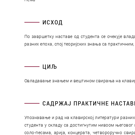
ИСХОД
По завршетку наставе од студента се очекује вла
разних епоха, спој теоријских знања са практичним
ЦИЉ
Овладавање знањем и вештином свирања на клавиру
САДРЖАЈ ПРАКТИЧНЕ НАСТАВ
Упознавање и рад на клавирској литератури разних
студента у складу са достигнутим нивоом његовог
соло-песама, арија, концерата, четвороручно сви