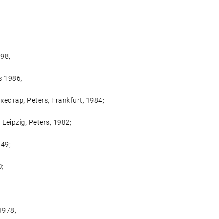
998,
s 1986,
стар, Peters, Frankfurt, 1984;
eipzig, Peters, 1982;
49;
0;
1978,