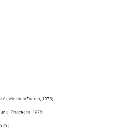
uzičkaNakladaZagreb, 1973;
ције, Просвета, 1978;
1979;