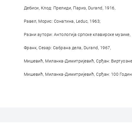
Дебиси, Клод: Прелиди, Париз, Durand, 1916,
Равел, Морис: Сонатина, Leduc, 1963;
Разни аутори: Антологија српске клавирске музике, 
Франк, Сезар: Сабрана дела, Durand, 1967,
Мишевић, Миланка-Димитријевић, Срђан: Виртуозне 
Мишевић, Миланка-Димитријевић, Срђан: 100 Година