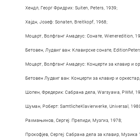
Хендл, Георг Фридрих: Suiten, Peters, 1939;
Хајдн, Јозеф: Sonaten, Breitkopf, 1968;
Моцарт, Волфганг Амадеус: Сонате, Wieneredition, 1
Бетовен, Лудвиг ван: Клавирске сонате, EditionPeter
Моцарт, Волфганг Амадеус: Концерти за клавир и орке
Бетовен Лудвиг ван: Концерти за клавир и оркестар, L
Шопен, Фредерик: Сабрана дела, Warsyawa, PWM, 19
Шуман, Роберт: SamtlicheKlavierwerke, Universal, 198
Рахмањинов, Сергеј: Прелиди, Музгиз, 1978;
Прокофјев, Сергеј: Сабрана дела за клавир, Музика 