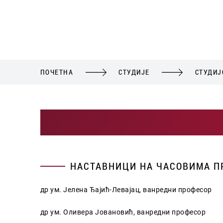
ПОЧЕТНА
СТУДИЈЕ
СТУДИЈ
НАСТАВНИЦИ НА ЧАСОВИМА 
др ум. Јелена Ђајић-Левајац, ванредни професор
др ум. Оливера Јовановић, ванредни професор