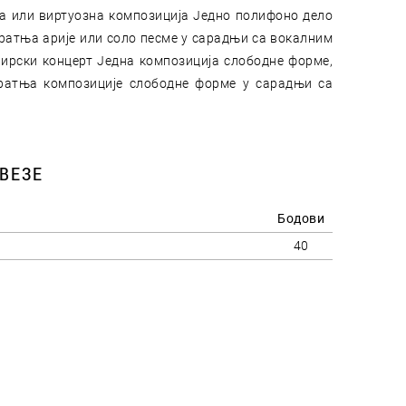
тида или виртуозна композиција Једно полифоно дело
пратња арије или соло песме у сарадњи са вокалним
вирски концерт Једна композиција слободне форме,
пратња композиције слободне форме у сарадњи са
ВЕЗЕ
Бодови
40