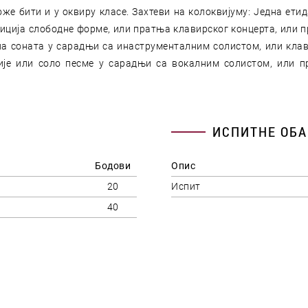
може бити и у оквиру класе. Захтеви на колоквијуму: Једна е
озиција слободне форме, или пратња клавирског концерта, или 
рна соната у сарадњи са инаструменталним солистом, или кла
ије или соло песме у сарадњи са вокалним солистом, или 
ИСПИТНЕ ОБА
Бодови
Опис
20
Испит
40