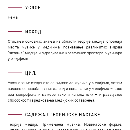
УСЛОВ
Нема
ИСХОД
Стицање основних знања из области теорије медија, спознаја
места музике у медијима, познавање различитих видова
"читања" медија и одређивање креативног простора музичара
у медијима.
ЦИЉ
Упознавање студената са видовима музике у медијима, затим
њихово оспособљавање за рад и понашање у медијима – како
иза микрофона и камере тако и испред њих – и развијање
способности вредновања медијских остварења.
САДРЖАЈ ТЕОРИЈСКЕ НАСТАВЕ
Теорија медија. Примењена музика. Новинарске форме.