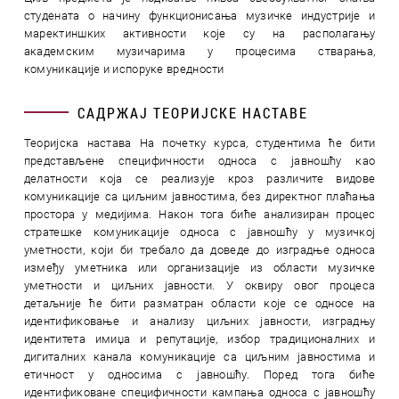
студената о начину функционисања музичке индустрије и
маректиншких активности које су на располагању
академским музичарима у процесима стварања,
комуникације и испоруке вредности
САДРЖАЈ ТЕОРИЈСКЕ НАСТАВЕ
Теоријска настава На почетку курса, студентима ће бити
представљене специфичности односа с јавношћу као
делатности која се реализује кроз различите видове
комуникације са циљним јавностима, без директног плаћања
простора у медијима. Након тога биће анализиран процес
стратешке комуникације односа с јавношћу у музичкој
уметности, који би требало да доведе до изградње односа
између уметника или организације из области музичке
уметности и циљних јавности. У оквиру овог процеса
детаљније ће бити разматран области које се односе на
идентификовање и анализу циљних јавности, изградњу
идентитета имиџа и репутације, избор традиционалних и
дигиталних канала комуникације са циљним јавностима и
етичност у односима с јавношћу. Поред тога биће
идентификоване специфичности кампања односа с јавношћу