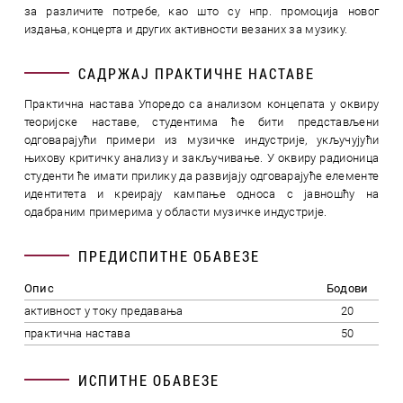
за различите потребе, као што су нпр. промоција новог
издања, концерта и других активности везаних за музику.
САДРЖАЈ ПРАКТИЧНЕ НАСТАВЕ
Практична настава Упоредо са анализом концепата у оквиру
теоријске наставе, студентима ће бити представљени
одговарајући примери из музичке индустрије, укључујући
њихову критичку анализу и закључивање. У оквиру радионица
студенти ће имати прилику да развијају одговарајуће елементе
идентитета и креирају кампање односа с јавношћу на
одабраним примерима у области музичке индустрије.
ПРЕДИСПИТНЕ ОБАВЕЗЕ
Опис
Бодови
активност у току предавања
20
практична настава
50
ИСПИТНЕ ОБАВЕЗЕ