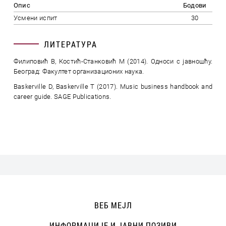
Опис
Бодови
Усмени испит
30
ЛИТЕРАТУРА
Филиповић В, Костић-Станковић М (2014). Односи с јавношћу.
Београд: Факултет организационих наука.
Baskerville D, Baskerville T (2017). Music business handbook and
career guide. SAGE Publications.
ВЕБ МЕЈЛ
ИНФОРМАЦИЈЕ И ЈАВНИ ПОЗИВИ