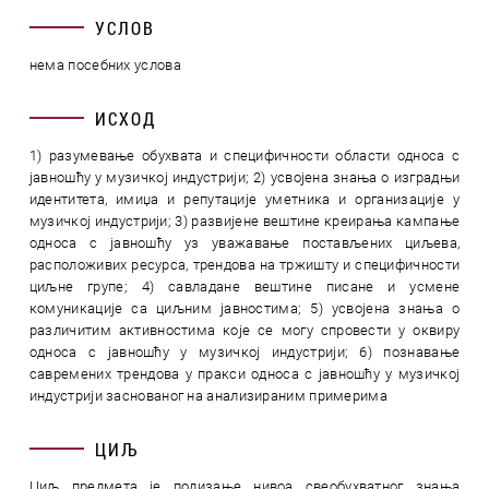
УСЛОВ
нема посебних услова
ИСХОД
1) разумевање обухвата и специфичности области односа с
јавношћу у музичкој индустрији; 2) усвојена знања о изградњи
идентитета, имиџа и репутације уметника и организације у
музичкој индустрији; 3) развијене вештине креирања кампање
односа с јавношћу уз уважавање постављених циљева,
расположивих ресурса, трендова на тржишту и специфичности
циљне групе; 4) савладане вештине писане и усмене
комуникације са циљним јавностима; 5) усвојена знања о
различитим активностима које се могу спровести у оквиру
односа с јавношћу у музичкој индустрији; 6) познавање
савремених трендова у пракси односа с јавношћу у музичкој
индустрији заснованог на анализираним примерима
ЦИЉ
Циљ предмета је подизање нивоа свеобухватног знања