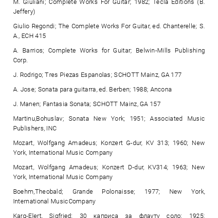
M. Giuliani; Complete Works For Guitar; 1982; Tecla Editions (B.
Jeffery)
Giulio Regondi; The Complete Works For Guitar, ed. Chanterelle; S.
A., ECH 415
A. Barrios; Complete Works for Guitar; Belwin-Mills Publishing
Corp.
J. Rodrigo; Tres Piezas Espanolas; SCHOTT Mainz, GA 177
A. Jose; Sonata para guitarra, ed. Berben; 1988; Ancona
J. Manen; Fantasia Sonata; SCHOTT Mainz, GA 157
Martinu,Bohuslav; Sonata New York; 1951; Associated Music
Publishers, INC
Mozart, Wolfgang Amadeus; Konzert G-dur, KV 313; 1960; New
York, International Music Company
Mozart, Wolfgang Amadeus; Konzert D-dur, KV314; 1963; New
York, International Music Company
Boehm,Theobald; Grande Polonaisse; 1977; New York,
International MusicCompany
Karg-Elert, Sigfried; 30 каприса за флауту соло; 1925;