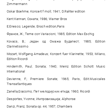
Zimmermann
Oskar Boehme; Koncert f moll; 1941; D.Rahter edition
Kent Kennan; Соната; 1986; Warner Bros
E.Enesco; Legende; Enoch edition,Paris
Франсе, Ж.; Teme con Variacioni; 1985; Edition Max Eschig
Kovacs, B.; Један од Омажа Будапест; 1985; Edition
Clarinetissimo
Mozart, Wolfgang Amadeus; Konzert fuer Klarinette; 1953; Milano,
Edition Ricordi
Hindemith, Paul; Sonata; 1940; Meinz Edition Schott Music
International
Devienne, F.; Premiere Sonate; 1965; Paris, Edit.Musicales
Transatlantiques
Zanella,Giacomo; Пет мелодијских етида; 1960; Ricordi
Desportes, Yvonne; Импровизација; Alphonse
Danzi, Franz; Sonata op. 44; 1957; Chambers