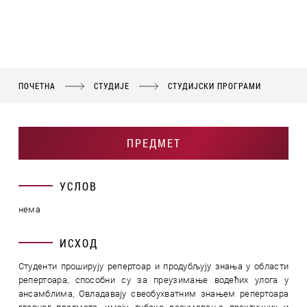
ПОЧЕТНА
СТУДИЈЕ
СТУДИЈСКИ ПРОГРАМИ
ПРЕДМЕТ
УСЛОВ
нема
ИСХОД
Студенти проширују репертоар и продубљују знања у области
репертоара, способни су за преузимање водећих улога у
ансамблима, Овладавају свеобухватним знањем репертоара