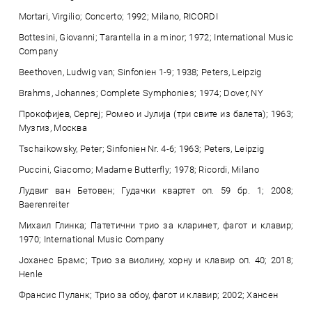
Mortari, Virgilio; Concerto; 1992; Milano, RICORDI
Bottesini, Giovanni; Tarantella in a minor; 1972; International Music
Company
Beethoven, Ludwig van; Sinfonieн 1-9; 1938; Peters, Leipzig
Brahms, Johannes; Complete Symphonies; 1974; Dover, NY
Прокофијев, Сергеј; Ромео и Јулија (три свите из балета); 1963;
Музгиз, Москва
Tschaikowsky, Peter; Sinfonieн Nr. 4-6; 1963; Peters, Leipzig
Puccini, Giacomo; Madame Butterfly; 1978; Ricordi, Milano
Лудвиг ван Бетовен; Гудачки квартет оп. 59 бр. 1; 2008;
Baerenreiter
Михаил Глинка; Патетични трио за кларинет, фагот и клавир;
1970; International Music Company
Јоханес Брамс; Трио за виолину, хорну и клавир оп. 40; 2018;
Henle
Франсис Пуланк; Трио за обоу, фагот и клавир; 2002; Хансен