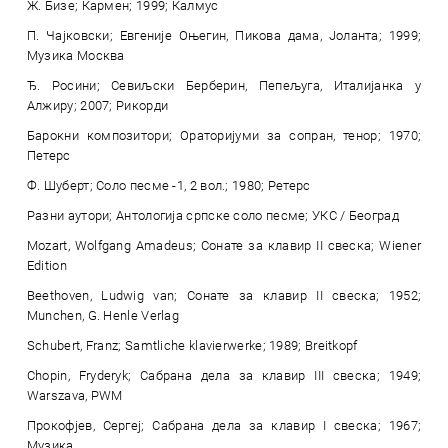
Ж. Бизе; Кармен; 1999; Калмус
П. Чајковски; Евгеније Оњегин, Пикова дама, Јоланта; 1999;
Музика Москва
Ђ. Росини; Севиљски Берберин, Пепељуга, Италијанка у
Алжиру; 2007; Рикорди
Барокни композитори; Ораторијуми за сопран, тенор; 1970;
Петерс
Ф. Шуберт; Соло песме -1, 2 вол.; 1980; Ретерс
Разни аутори; Антологија српске соло песме; УКС / Београд
Mozart, Wolfgang Amadeus; Сонате за клавир II свеска; Wiener
Edition
Beethoven, Ludwig van; Сонате за клавир II свеска; 1952;
Munchen, G. Henle Verlag
Schubert, Franz; Samtliche klavierwerke; 1989; Breitkopf
Chopin, Fryderyk; Сабрана дела за клавир III свеска; 1949;
Warszava, PWM
Прокофјев, Сергеј; Сабрана дела за клавир I свеска; 1967;
Музика