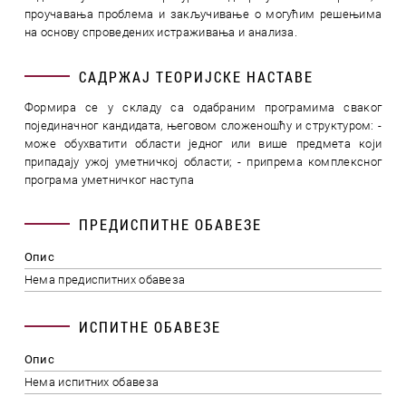
проучавања проблема и закључивање о могућим решењима
на основу спроведених истраживања и анализа.
САДРЖАЈ ТЕОРИЈСКЕ НАСТАВЕ
Формира се у складу са одабраним програмима сваког
појединачног кандидата, његовом сложеношћу и структуром: -
може обухватити области једног или више предмета који
припадају ужој уметничкој области; - припрема комплексног
програма уметничког наступа
ПРЕДИСПИТНЕ ОБАВЕЗЕ
Опис
Нема предиспитних обавеза
ИСПИТНЕ ОБАВЕЗЕ
Опис
Нема испитних обавеза