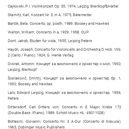
Cajkovski, P I; Violinkonzert Op. 35; 1974; Lepzig. Breitkopf&Härtel
Stamitz, Karl; Konzert Nr. 3, in A; 1975; Bärenreiter
Bartók, Bela; Concerto, op. posth; 1989; Boosey and Hawkes
Walton, William; Concerto in a, 1929; 1958; OUP
Dont, Jakob; Etuden fur viola; 1955; Leipzig Peters
Haydn, Joseph; Concerto for Violoncello and Orchestra D Hob. VIIb:
2 (Cello / Piano); 1924; G. Henle Verlag
Dvorak, Antonin; Концерт за виолончело и оркестар х-мол; 1950;
Leipzig, Breitkopf
Šostakovič, Dmitrij; Концерт за виолончело и оркестар бр. 1;
1950; Boosey and Hawkes
Lalo, Edward Leipzig; Концерт за виолончело и оркестар; 1956;
Peters
Dittersdorf, Carl Ditters von; Concerto in E Major, Krebs 172
(Double Bass /Piano); 1989; Schott Music HL. 49011028)
Bottesini, Giovanni; Concerto Nr. 3 A-Dur (Concerto di bravura);
1965; Doblinger Music Publishers