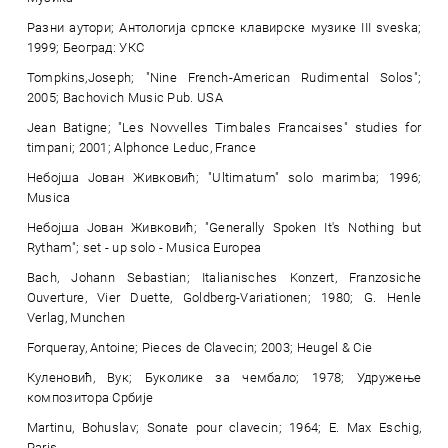
Разни аутори; Антологија српске клавирске музике III sveska;
1999; Београд: УКС
Tompkins,Joseph; "Nine French-American Rudimental Solos";
2005; Bachovich Music Pub. USA
Jean Batigne; "Les Novvelles Timbales Francaises" studies for
timpani; 2001; Alphonce Leduc, France
Небојша Јован Живковић; "Ultimatum" solo marimba; 1996;
Musica
Небојша Јован Живковић; "Generally Spoken It's Nothing but
Rytham"; set - up solo - Musica Europea
Bach, Johann Sebastian; Italianisches Konzert, Franzosiche
Ouverture, Vier Duette, Goldberg-Variationen; 1980; G. Henle
Verlag, Munchen
Forqueray, Antoine; Pieces de Clavecin; 2003; Heugel & Cie
Куленовић, Вук; Буколике за чембало; 1978; Удружење
композитора Србије
Martinu, Bohuslav; Sonate pour clavecin; 1964; E. Max Eschig,
Paris