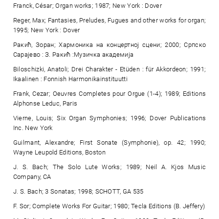
Franck, César; Organ works; 1987; New York : Dover
Reger, Max; Fantasies, Preludes, Fugues and other works for organ;
1995; New York : Dover
Ракић, Зоран; Хармоника на концертној сцени; 2000; Српско
Сарајево : З. Ракић :Музичка академија
Biloschizki, Anatoli; Drei Charakter - Etüden : für Akkordeon; 1991;
Ikaalinen : Fonnish Harmonikainstituutti
Frank, Cezar; Oeuvres Completes pour Orgue (1-4); 1989; Editions
Alphonse Leduc, Paris
Vierne, Louis; Six Organ Symphonies; 1996; Dover Publications
Inc. New York
Guilmant, Alexandre; First Sonate (Symphonie), op. 42; 1990;
Wayne Leupold Editions, Boston
J. S. Bach; The Solo Lute Works; 1989; Neil A. Kjos Music
Company, CA
J. S. Bach; 3 Sonatas; 1998; SCHOTT, GA 535
F. Sor; Complete Works For Guitar; 1980; Tecla Editions (B. Jeffery)