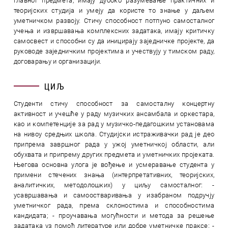
главног предмета, имају дубоко разумевање практичних и
теоријских студија и умеју да користе то знање у даљем
уметничком развоју. Стичу способност потпуно самосталног
учења и извршавања комплексних задатака, имају критичку
самосвест и способни су да иницирају заједничке пројекте, да
руководе заједничким пројектима и учествују у тимском раду,
договарању и организацији.
ЦИЉ
Студенти стичу способност за самосталну концертну
активност и учешће у раду музичких ансамбала и оркестара,
као и компетенције за рад у музичко-педагошким установама
на нивоу средњих школа. Студијски истраживачки рад је део
припрема завршног рада у ужој уметничкој области, али
обухвата и припрему других предмета и уметничких пројеката.
Његова основна улога је вођење и усмеравање студента у
примени стечених знања (интерпретативних, теоријских,
аналитичких, методолошких) у циљу самосталног: -
усавршавања и самоостваривања у изабраном подручју
уметничког рада, према склоностима и способностима
кандидата; - проучавања могућности и метода за решење
задатака уз помоћ литературе или добре уметничке праксе; -