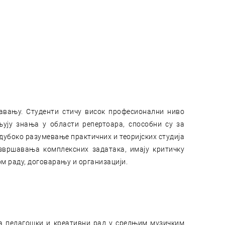
авању. Студенти стичу висок професионални ниво
ују знања у области репертоара, способни су за
дубоко разумевање практичних и теоријских студија
звршавања комплексних задатака, имају критичку
ом раду, договарању и организацији.
за педагошки и креативни рад у средњим музичким