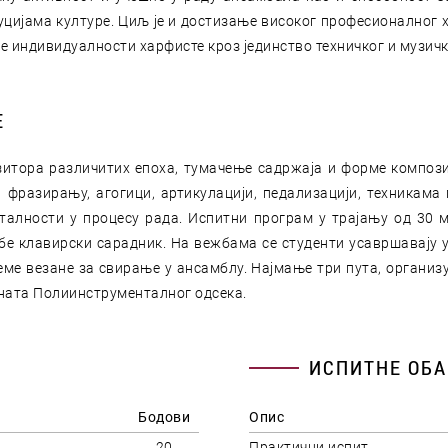
цијама културе. Циљ је и достизање високог професионалног х
е индивидуалности харфисте кроз јединство техничког и музичк
Е
итора различитих епоха, тумачење садржаја и форме композ
а фразирању, агогици, артикулацији, педализацији, техникам
алности у процесу рада. Испитни програм у трајању од 30 ми
е клавирски сарадник. На вежбама се студенти усавршавају у
е везане за свирање у ансамблу. Најмање три пута, организује
ената Полиинструменталног одсека.
ИСПИТНЕ ОБА
Бодови
Опис
20
Практични испит