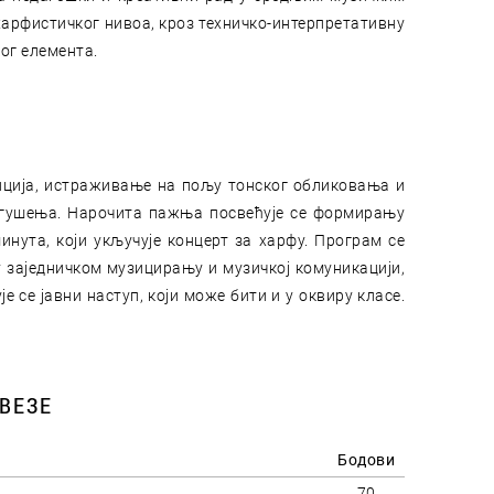
арфистичког нивоа, кроз техничко-интерпретативну
ог елемента.
иција, истраживање на пољу тонског обликовања и
а гушења. Нарочита пажња посвећује се формирању
нута, који укључује концерт за харфу. Програм се
 заједничком музицирању и музичкој комуникацији,
 се јавни наступ, који може бити и у оквиру класе.
ВЕЗЕ
Бодови
70