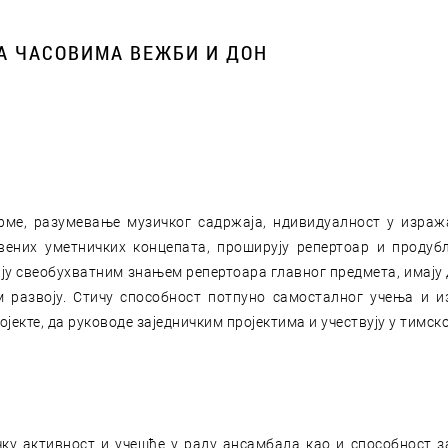
А ЧАСОВИМА ВЕЖБИ И ДОН
к
ме, разумевање музичког садржаја, ндивидуалност у израж
вених уметничких концепата, проширују репертоар и продубљ
у свеобухватним знањем репертоара главног предмета, имају 
м развоју. Стичу способност потпуно самосталног учења и и
ојекте, да руководе заједничким пројектима и учествују у тимск
чку активност и учешће у раду ансамбала као и способност 