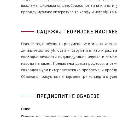
школама, школама општеобразовног типа и институ
прораду музичке литературе за харфу и изграђивањ
САДРЖАЈ ТЕОРИЈСКЕ НАСТАВ
Процес рада обухвата разумевање стилова композ
динамичких могућности инструмента, као и рад н
слободне личности индивидуалног израза и самост
изводи напамет. Предавања држи професор, а вежб
савладавајући интерпретативне проблеме, и проблем
Обавезно присуство на најмање три концерта студ
ПРЕДИСПИТНЕ ОБАВЕЗЕ
Опис
Присуство настави и припремљеност за наставу