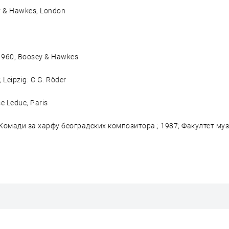
ey & Hawkes, London
; 1960; Boosey & Hawkes
 Leipzig: C.G. Röder
se Leduc, Paris
; Комади за харфу београдских композитора.; 1987; Факултет му