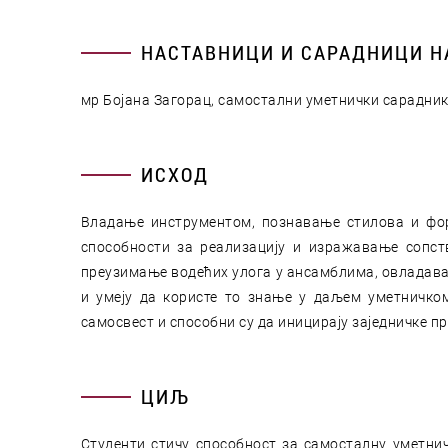
НАСТАВНИЦИ И САРАДНИЦИ Н
мр Бојана Загорац, самостални уметнички сарадни
ИСХОД
Владање инструментом, познавање стилова и фор
способности за реализацију и изражавање сопст
преузимање водећих улога у ансамблима, овладавај
и умеју да користе то знање у даљем уметничко
самосвест и способни су да иницирају заједничке пр
ЦИЉ
Студенти стичу способност за самосталну уметни