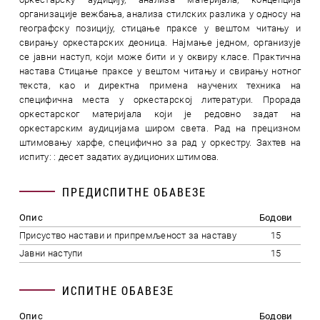
организације вежбања, анализа стилских разлика у односу на
географску позицију, стицање праксе у вештом читању и
свирању оркестарских деоница. Најмање једном, организује
се јавни наступ, који може бити и у оквиру класе. Практична
настава Стицање праксе у вештом читању и свирању нотног
текста, као и директна примена научених техника на
специфична места у оркестарској литератури. Прорада
оркестарског материјала који је редовно задат на
оркестарским аудицијама широм света. Рад на прецизном
штимовању харфе, специфично за рад у оркестру. Захтев на
испиту: : десет задатих аудиционих штимова.
ПРЕДИСПИТНЕ ОБАВЕЗЕ
Опис
Бодови
Присуство настави и припремљеност за наставу
15
Јавни наступи
15
ИСПИТНЕ ОБАВЕЗЕ
Опис
Бодови