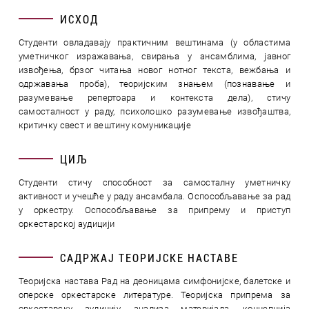
ИСХОД
Студенти овладавају практичним вештинама (у областима
уметничког изражавања, свирања у ансамблима, јавног
извођења, брзог читања новог нотног текста, вежбања и
одржавања проба), теоријским знањем (познавање и
разумевање репертоара и контекста дела), стичу
самосталност у раду, психолошко разумевање извођаштва,
критичку свест и вештину комуникације
ЦИЉ
Студенти стичу способност за самосталну уметничку
активност и учешће у раду ансамбала. Оспособљавање за рад
у оркестру. Оспособљавање за припрему и приступ
оркестарској аудицији
САДРЖАЈ ТЕОРИЈСКЕ НАСТАВЕ
Теоријска настава Рад на деоницама симфонијске, балетске и
оперске оркестарске литературе. Теоријска припрема за
оркестарску аудицију, анализа материјала, концепција