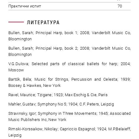
Практични испит
70
ЛИТЕРАТУРА
Bullen, Sarah; Principal Harp, book 1; 2008; Vanderbilt Music Co,
Bloomington
Bullen, Sarah; Principal Harp, book 2; 2008; Vanderbilt Music Co,
Bloomington
V.G.Dulova; Selected parts of classical ballets for harp; 2004;
Moscow
Bartók, Béla; Music for Strings, Percussion and Celesta; 1939;
Boosey & Hawkes, New York
Ravel, Maurice; Tzigane; 1923; Max Eschig & Cie, Paris
Mahler, Gustav; Symphony No 5; 1904; C.F. Peters, Leipzig
Stravinsky, Igor; Symphony in Three Movements; 1945; Associated
Music Publishers Inc, New York
Rimski-Korssakow, Nikolay; Capriccio Espagnol; 1924; M.P.Belaieff,
Leipzig