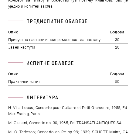
Концерт за гитару и оркестар (уз пратњу клавира); ово је
уједно и испитни захтев
ПРЕДИСПИТНЕ ОБАВЕЗЕ
Опис
Бодови
Присуство настави и припремљеност за наставу
30
Јавни наступи
20
ИСПИТНЕ ОБАВЕЗЕ
Опис
Бодови
Практични испит
50
ЛИТЕРАТУРА
H. Villa-Lobos; Concerto pour Guitarre et Petit Orchestre; 1955; Ed.
Max Eschig, Paris
M. Giuliani; Concerto op. 30; 1965; Ed. TRANSATLANTIQUES SA.
M. C. Tedesco; Concerto en Re op 99; 1939; SCHOTT Mainz, GA