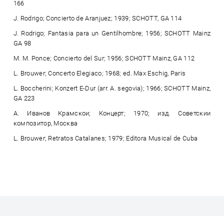
166
J. Rodrigo; Concierto de Aranjuez; 1939; SCHOTT, GA 114
J. Rodrigo; Fantasia para un Gentilhombre; 1956; SCHOTT Mainz
GA 98
M. M. Ponce; Concierto del Sur; 1956; SCHOTT Mainz, GA 112
L. Brouwer; Concerto Elegiaco; 1968; ed. Max Eschig, Paris
L. Boccherini; Konzert E-Dur (arr. A. segovia); 1966; SCHOTT Mainz,
GA 223
А. Иванов Крамскои; Концерт; 1970; изд. Советскии
композитор, Москва
L. Brouwer; Retratos Catalanes; 1979; Editora Musical de Cuba