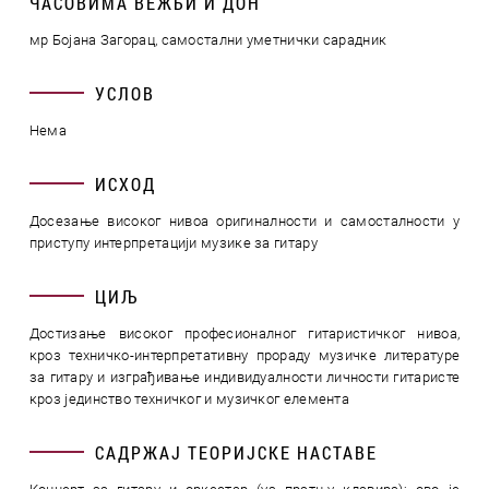
ЧАСОВИМА ВЕЖБИ И ДОН
мр Бојана Загорац, самостални уметнички сарадник
УСЛОВ
Нема
ИСХОД
Досезање високог нивоа оригиналности и самосталности у
приступу интерпретацији музике за гитару
ЦИЉ
Достизање високог професионалног гитаристичког нивоа,
кроз техничко-интерпретативну прораду музичке литературе
за гитару и изграђивање индивидуалности личности гитаристе
кроз јединство техничког и музичког елемента
САДРЖАЈ ТЕОРИЈСКЕ НАСТАВЕ