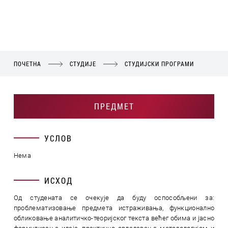
ПОЧЕТНА
СТУДИЈЕ
СТУДИЈСКИ ПРОГРАМИ
ПРЕДМЕТ
УСЛОВ
Нема
ИСХОД
Од студената се очекује да буду оспособљени за:
проблематизовање предмета истраживања, функционално
обликовање аналитичко-теоријског текста већег обима и јасно