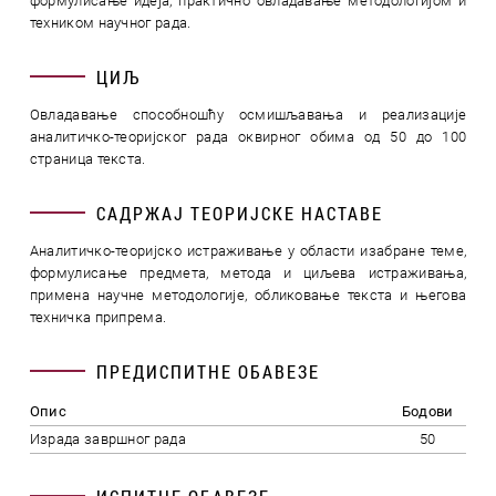
формулисање идеја, практично овладавање методологијом и
техником научног рада.
ЦИЉ
Овладавање способношћу осмишљавања и реализације
аналитичко-теоријског рада оквирног обима од 50 до 100
страница текста.
САДРЖАЈ ТЕОРИЈСКЕ НАСТАВЕ
Аналитичко-теоријско истраживање у области изабране теме,
формулисање предмета, метода и циљева истраживања,
примена научне методологије, обликовање текста и његова
техничка припрема.
ПРЕДИСПИТНЕ ОБАВЕЗЕ
Опис
Бодови
Израда завршног рада
50