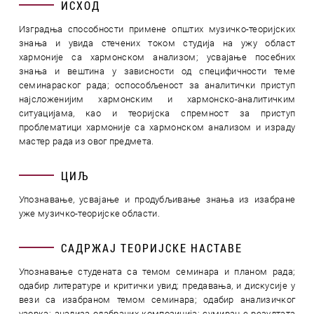
ИСХОД
Изградња способности примене општих музичко-теоријских
знања и увида стечених током студија на ужу област
хармоније са хармонском анализом; усвајање посебних
знања и вештина у зависности од специфичности теме
семинараског рада; оспособљеност за аналитички приступ
најсложенијим хармонским и хармонско-аналитичким
ситуацијама, као и теоријска спремност за приступ
проблематици хармоније са хармонском анализом и израду
мастер рада из овог предмета.
ЦИЉ
Упознавање, усвајање и продубљивање знања из изабране
уже музичко-теоријске области.
САДРЖАЈ ТЕОРИЈСКЕ НАСТАВЕ
Упознавање студената са темом семинара и планом рада;
одабир литературе и критички увид; предавања, и дискусије у
вези са изабраном темом семинара; одабир анализичког
узорка; анализа одабраних композиција; сумирање резултата