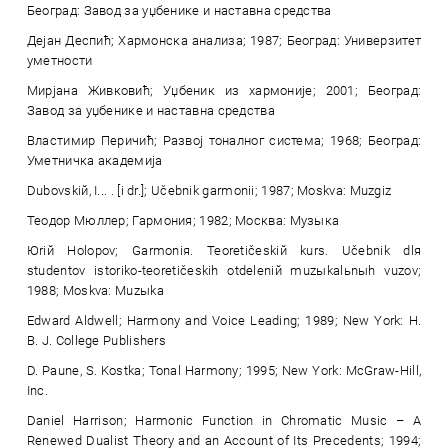
Београд: Завод за уџбенике и наставна средства
Дејан Деспић; Хармонска анализа; 1987; Београд: Универзитет
уметности
Мирјана Живковић; Уџбеник из хармоније; 2001; Београд:
Завод за уџбенике и наставна средства
Властимир Перичић; Развој тоналног система; 1968; Београд:
Уметничка академија
Dubovskiй, I... . [i dr.]; Učebnik garmonii; 1987; Moskva: Muzgiz
Теодор Мюллер; Гармония; 1982; Москва: Музыка
Юriй Holopov; Garmoniя. Teoretičeskiй kurs. Učebnik dlя
studentov istoriko-teoretičeskih otdeleniй muzыkalьnыh vuzov;
1988; Moskva: Muzыka
Edward Aldwell; Harmony and Voice Leading; 1989; New York: H.
B. J. College Publishers
D. Paune, S. Kostka; Tonal Harmony; 1995; New York: McGraw-Hill,
Inc.
Daniel Harrison; Harmonic Function in Chromatic Music – A
Renewed Dualist Theory and an Account of Its Precedents; 1994;