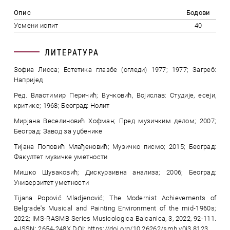
Опис
Бодови
Усмени испит
40
ЛИТЕРАТУРА
Зофиа Лисса; Естетика глазбе (огледи) 1977; 1977; Загреб:
Напријед
Ред. Властимир Перичић; Вучковић, Војислав: Студије, есеји,
критике; 1968; Београд: Нолит
Мирјана Веселиновић Хофман; Пред музичким делом; 2007;
Београд: Завод за уџбенике
Тијана Поповић Млађеновић; Музичко писмо; 2015; Београд:
Факултет музичке уметности
Мишко Шуваковић; Дискурзивна анализа; 2006; Београд:
Универзитет уметности
Tijana Popović Mladjenović; The Modernist Achievements of
Belgrade's Musical and Painting Environment of the mid-1960s;
2022; IMS-RASMB Series Musicologica Balcanica, 3, 2022, 92-111.
e-ISSN: 2654-248X DOI: https://doi.org/10.26262/smb.v0i3.8123