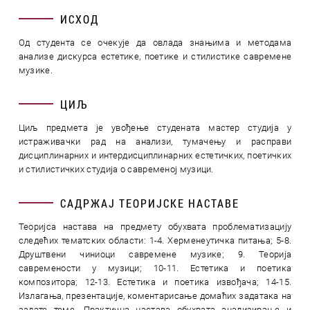
ИСХОД
Од студента се очекује да овлада знањима и методама
анализе дискурса естетике, поетике и стилистике савремене
музике.
ЦИЉ
Циљ предмета је увођење студената мастер студија у
истраживачки рад на анализи, тумачењу и расправи
дисциплинарних и интердисциплинарних естетичких, поетичких
и стилистичких студија о савременој музици.
САДРЖАЈ ТЕОРИЈСКЕ НАСТАВЕ
Теоријса настава на предмету обухвата проблематизацију
следећих тематских области: 1-4. Херменеутичка питања; 5-8.
Друштвени чиниоци савремене музике; 9. Теорија
савремености у музици; 10-11. Естетика и поетика
композитора; 12-13. Естетика и поетика извођача; 14-15.
Излагања, презентације, коментарисање домаћих задатака на
задате теме. Практична настава обухвата анализирање и