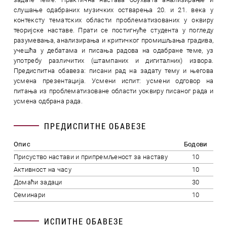
слушање одабраних музичких остварења 20. и 21. века у
контексту тематских области проблематизованих у оквиру
теоријске наставе. Прати се постигнуће студента у погледу
разумевања, анализирања и критичког промишљања градива,
учешћа у дебатама и писања радова на одабране теме, уз
употребу различитих (штампаних и дигиталних) извора.
Предиспитна обавеза: писани рад на задату тему и његова
усмена презентација. Усмени испит: усмени одговор на
питања из проблематизоване области уоквиру писаног рада и
усмена одбрана рада.
ПРЕДИСПИТНЕ ОБАВЕЗЕ
Опис
Бодови
Присуство настави и припремљеност за наставу
10
Активност на часу
10
Домаћи задаци
30
Семинари
10
ИСПИТНЕ ОБАВЕЗЕ