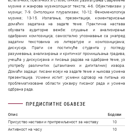
естетичких, поетичких и стилистичких разматрања савремене
музике и жанрова музиколошког текста; 4-6. Објективизам у
музици; 7-9. Онтолошки плурализам; 10-12. Феноменологија
музике; 13-15. Излагања, презентације, коментарисање
домаћих задатака на задате теме. Практична настава
обухвата аудиторне вежбе: слушање и анализирање
одабраних композиција; самостално упознавање са унапред
задатим текстовима из литературе и композицијама;
дискусија. Прати се постигнуће студента у погледу
разумевања, анализирања и критичког промишљања градива,
учешћа у дискусијама и писања радова на одабране теме, уз
употребу различитих (штампаних и дигиталних) извора.
Домаћи задаци: писани есеји на задате теме и њихова усмена
презентација. Усмени испит: усмени одговор на питања из
проблематизоване области уоквиру писаног рада и усмена
одбрана рада.
ПРЕДИСПИТНЕ ОБАВЕЗЕ
Опис
Бодови
Присуство настави и припремљеност за наставу
10
Активност на часу
10