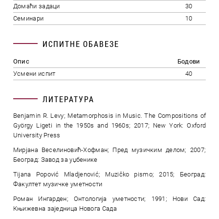
Домаћи задаци
30
Семинари
10
ИСПИТНЕ ОБАВЕЗЕ
Опис
Бодови
Усмени испит
40
ЛИТЕРАТУРА
Benjamin R. Levy; Metamorphosis in Music. The Compositions of
György Ligeti in the 1950s and 1960s; 2017; New York: Oxford
University Press
Мирјана Веселиновић-Хофман; Пред музичким делом; 2007;
Београд: Завод за уџбенике
Tijana Popović Mladjenović; Muzičko pismo; 2015; Београд:
Факултет музичке уметности
Роман Ингарден; Онтологија уметности; 1991; Нови Сад:
Књижевна заједница Новога Сада