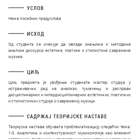
УСЛОВ
Нема посебних предуслова
ИСХОД
Од студента се очекује да овлада знањима и методама
анализе дискурса естетике, поетике и стилистике савремене
музике.
ЦИЉ
Циљ предмета је увођење студената мастер студија у
истраживачки рад на анализи, тумачењу и расправи
дисциплинарних и интердисциплинарних естетичких, поетичких
и стилистичких студија о савременој музици.
САДРЖАЈ ТЕОРИЈСКЕ НАСТАВЕ
Теоријска настава обухвата проблематизацију следећих тема:
1-3. Аналитика и контекстуалност музикологије као елемент