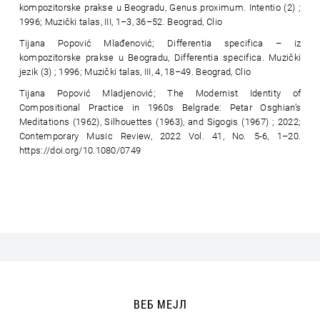
kompozitorske prakse u Beogradu, Genus proximum. Intentio (2) ;
1996; Muzički talas, III, 1–3, 36–52. Beograd, Clio
Tijana Popović Mlađenović; Differentia specifica – iz
kompozitorske prakse u Beogradu, Differentia specifica. Muzički
jezik (3) ; 1996; Muzički talas, III, 4, 18–49. Beograd, Clio
Tijana Popović Mladjenović; The Modernist Identity of
Compositional Practice in 1960s Belgrade: Petar Osghian’s
Meditations (1962), Silhouettes (1963), and Sigogis (1967) ; 2022;
Contemporary Music Review, 2022 Vol. 41, No. 5-6, 1–20.
https://doi.org/10.1080/0749
ВЕБ МЕЈЛ