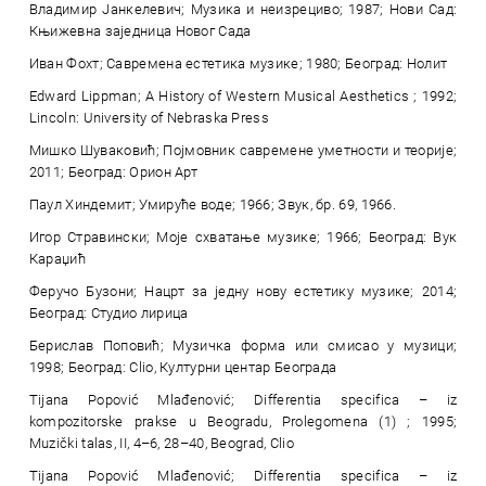
Владимир Јанкелевич; Музика и неизрециво; 1987; Нови Сад:
Књижевна заједница Новог Сада
Иван Фохт; Савремена естетика музике; 1980; Београд: Нолит
Edward Lippman; A History of Western Musical Aesthetics ; 1992;
Lincoln: University of Nebraska Press
Мишко Шуваковић; Појмовник савремене уметности и теорије;
2011; Београд: Орион Арт
Паул Хиндемит; Умируће воде; 1966; Звук, бр. 69, 1966.
Игор Стравински; Моје схватање музике; 1966; Београд: Вук
Караџић
Феручо Бузони; Нацрт за једну нову естетику музике; 2014;
Београд: Студио лирица
Берислав Поповић; Музичка форма или смисао у музици;
1998; Београд: Clio, Културни центар Београда
Tijana Popović Mlađenović; Differentia specifica – iz
kompozitorske prakse u Beogradu, Prolegomena (1) ; 1995;
Muzički talas, II, 4–6, 28–40, Beograd, Clio
Tijana Popović Mlađenović; Differentia specifica – iz