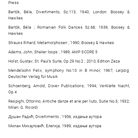
Press
Bartók, Béla; Divertimento, Sz.113; 1940; London: Boosey &
Hawkes
Bartók, Béla ; Romanian Folk Dances Sz.68; 1939; Boosey &
Hawkes
Strauss Rihard; Metamorphosen ; 1990; Boosey & Hawkes
Adams, John; Shaker loops ; 1989; AMP SCORE 5
Holst, Gustav; St. Paul's Suite, Op.29 No.2 ; 2010; Edition Zeza
Mendelsohn Felix; symphony No.10 in B minor; 1967; Leipzig:
Deutscher Verlag für Musik
Schoenberg, Arnold; Dover Publications; 1994; Verklärte Nacht,
Op.4
Respighi, Ottorino; Antiche danze et arie per liuto, Suite No.3; 1932;
Milan: G. Ricordi
Душан Радић; Divertimento ; 1956; издање аутора
Милан Михајловић; Елегија; 1989; издање аутора