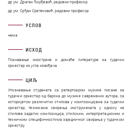
др ум. Драган Ђорђевић, редовни професор
др ум. Срђан Сретеновић, редовни професор
УСЛОВ
нема
ИСХОД
Познавање иностране и домаће литературе за гудачки
оркестар из угла извођача
ЦИЉ
Упознавање студената са репертоаром музике писане за
гудачки оркестар од барока до музике савремених аутора, са
историјатом различитих стилова у композицијама за гудачки
оркестар, техникама свирања инструмената у односу на
стилове задатих композиција, стилским, интерпретационим и
техничким специфичностима заједничког свирања у гудачком
оркестру.