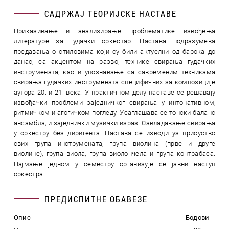
САДРЖАЈ ТЕОРИЈСКЕ НАСТАВЕ
Приказивање и анализирање проблематике извођења
литературе за гудачки оркестар. Настава подразумева
предавања о стиловима који су били актуелни од барока до
данас, са акцентом на развој технике свирања гудачких
инструмената, као и упознавање са савременим техникама
свирања гудачких инструмената специфичних за композиције
аутора 20. и 21. века. У практичном делу наставе се решавају
извођачки проблеми заједничког свирања у интонативном,
ритмичком и агогичком погледу. Усаглашава се тонски баланс
ансамбла, и заједнички музички израз. Савладавање свирања
у оркестру без диригента. Настава се изводи уз присуство
свих група инструмената, група виолина (прве и друге
виолине), група виола, група виолончела и група контрабаса.
Најмање једном у семестру организује се јавни наступ
оркестра.
ПРЕДИСПИТНЕ ОБАВЕЗЕ
Опис
Бодови