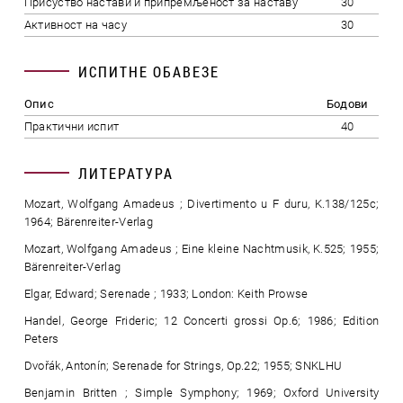
Присуство настави и припремљеност за наставу
30
Активност на часу
30
ИСПИТНЕ ОБАВЕЗЕ
Опис
Бодови
Практични испит
40
ЛИТЕРАТУРА
Mozart, Wolfgang Amadeus ; Divertimento u F duru, K.138/125c;
1964; Bärenreiter-Verlag
Mozart, Wolfgang Amadeus ; Eine kleine Nachtmusik, K.525; 1955;
Bärenreiter-Verlag
Elgar, Edward; Serenade ; 1933; London: Keith Prowse
Handel, George Frideric; 12 Concerti grossi Op.6; 1986; Edition
Peters
Dvořák, Antonín; Serenade for Strings, Op.22; 1955; SNKLHU
Benjamin Britten ; Simple Symphony; 1969; Oxford University