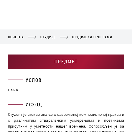
ПОЧЕТНА
СТУДИЈЕ
СТУДИЈСКИ ПРОГРАМИ
ПРЕДМЕТ
УСЛОВ
Нема
ИСХОД
Студент је стекао знање о савременој композиционој пракси и
о различитим стваралачким усмерењима и поетикама
присутним у уметности нашег времена. Оспособљен је за