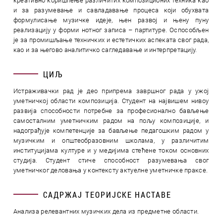
креативно коришћење различитих композиционих техника као
и за разумевање и савладавање процеса који обухвата
формулисање музичке идеје, њен развој и њену пуну
реализацију у форми нотног записа – партитуре. Оспособљен
је за промишљање техничких и естетичких аспеката свог рада,
као и за његово аналитичко сагледавање и интерпретацију.
ЦИЉ
Истраживачки рад је део припрема завршног рада у ужој
уметничкој области композиција. Студент на највишем нивоу
развија способности потребне за професионално бављење
самосталним уметничким радом на пољу композиције, и
надограђује компетенције за бављење педагошким радом у
музичким и општеобразовним школама, у различитим
институцијама културе и у медијима стећене током основних
студија. Студент стиче способност разумевања свог
уметничког деловања у контексту актуелне уметничке праксе.
САДРЖАЈ ТЕОРИЈСКЕ НАСТАВЕ
Анализа релевантних музичких дела из предметне области.