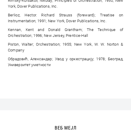
Rimsky-Korsakov, Nikolay; Principles of Orchestration; 1950; New
York, Dover Publications, Inc.
Berlioz, Hector. Richard Strauss (foreward); Treatise on
Instrumentation; 1991; New York, Dover Publications, Inc.
Kennan, Kent and Donald Grantham; The Technique of
Orchestration; 1996; New Jersey, Prentice-Hall
Piston, Walter; Orchestration; 1955; New York, W. W. Norton &
Company
Обрадовић, Александар; Увод у оркестрацију; 1978; Београд,
Универзитет уметности
ВЕБ МЕЈЛ