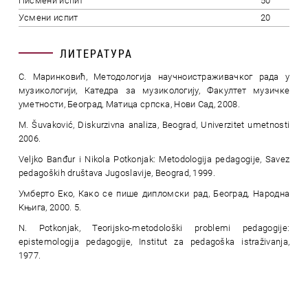
Писмени испит
50
Усмени испит
20
ЛИТЕРАТУРА
С. Маринковић, Методологија научноистраживачког рада у
музикологији, Катедра за музикологију, Факултет музичке
уметности, Београд, Матица српска, Нови Сад, 2008.
M. Šuvaković, Diskurzivna analiza, Beograd, Univerzitet umetnosti
2006.
Veljko Banđur i Nikola Potkonjak: Metodologija pedagogije, Savez
pedagoških društava Jugoslavije, Beograd, 1999.
Умберто Еко, Како се пише дипломски рад, Београд, Народна
Књига, 2000. 5.
N. Potkonjak, Teorijsko-metodološki problemi pedagogije:
epistemologija pedagogije, Institut za pedagoška istraživanja,
1977.