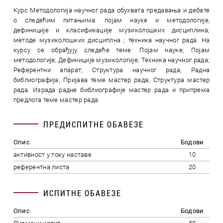
Курс Методологија научног рада обухвата предавања и дебате
о следећим питањима: појам науке и методологије,
дефиниције и класификације музиколошких дисциплина;
методе музиколошких дисциплна ; техника научног рада. На
курсу се обрађују следеће теме: Појам науке; Појам
методологије; Дефиниције музикологије; Техника научног рада;
Референтни апарат; Структура научног рада; Радна
библиографија; Пријава теме мастер рада; Структура мастер
рада. Израда радне библиографије мастер рада и припрема
предлога теме мастер рада
ПРЕДИСПИТНЕ ОБАВЕЗЕ
Опис
Бодови
активност у току наставе
10
референтна листа
20
ИСПИТНЕ ОБАВЕЗЕ
Опис
Бодови