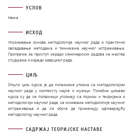
УСЛОВ
Нема
ИСХОД
Упознавање основа методологије научног рада и практично
овладавање методама и техникама научног истраживања.
Припрема за приступ изради семинарских радова на мастер
студијама и изради завршног рада.
ЦИЉ
Општи циљ курса је да полазнике упозна са методологијом
научног рада у контексту науке о музици. Посебни циљеви
курса су да се полазници упознају са појмом и теоријама о
методологији научног рада, са оснивама методологије научног
истраживања и да се обуче да примењују одговарајућу
методологију научног рада.
САДРЖАЈ ТЕОРИЈСКЕ НАСТАВЕ