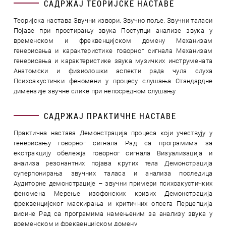
САДРЖАЈ ТЕОРИЈСКЕ НАСТАВЕ
Теоријска настава Звучни извори. Звучно поље. Звучни таласи
Појаве при простирању звука Поступци анализе звука у
временском и фреквенцијском домену Механизам
генерисања и карактеристике говорног сигнала Механизам
генерисања и карактеристике звука музичких инструмената
Анатомски и физиолошки аспекти рада чула слуха
Психоакустички феномени у процесу слушања Стандардне
димензије звучне слике при непосредном слушању
САДРЖАЈ ПРАКТИЧНЕ НАСТАВЕ
Практична настава Демонстрација процеса који учествују у
генерисању говорног сигнала Рад са програмима за
екстракцију обележја говорног сигнала Визуализација и
анализа резонантних појава крутих тела Демонстрација
суперпонирања звучних таласа и анализа последица
Аудиторне демонстрације – звучни примери психоакустичких
феномена Мерење изофонских кривих Демонстрација
фреквенцијског маскирања и критичних опсега Перцепција
висине Рад са програмима намењеним за анализу звука у
временском и фреквенцијском домену