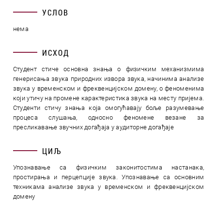
УСЛОВ
нема
ИСХОД
Студент стиче основна знања о физичким механизмима
генерисања звука природних извора звука, начинима анализе
звука у временском и фреквенцијском домену, о феноменима
који утичу на промене карактеристика звука на месту пријема.
Студенти стичу знања која омогућавају боље разумевање
процеса слушања, односно феномене везане за
пресликавање звучних догађаја у аудиторне догађаје
ЦИЉ
Упознавање са физичким законитостима настанака,
простирања и перцепције звука. Упознавање са основним
техникама анализе звука у временском и фреквенцијском
домену