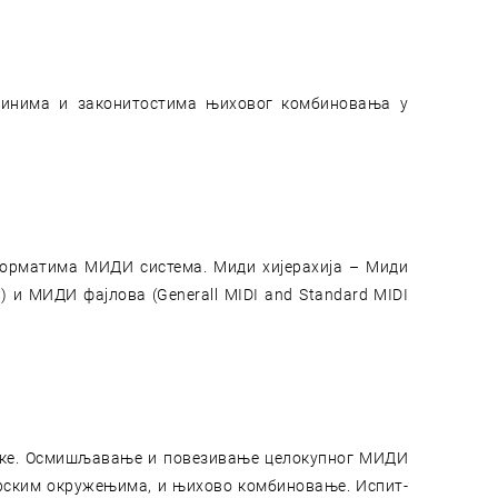
ачинима и законитостима њиховог комбиновања у
форматима МИДИ система. Миди хијерахија – Миди
) и МИДИ фајлова (Generall MIDI and Standard MIDI
зике. Осмишљавање и повезивање целокупног МИДИ
рским окружењима, и њихово комбиновање. Испит-