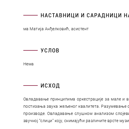
НАСТАВНИЦИ И САРАДНИЦИ Н
ма Матија Анђелковић, асистент
УСЛОВ
Нема
ИСХОД
Овладавање принципима оркестрације за мале и вел
постизања звука жељеног квалитета. Разумевање о
производе. Овладавање слушном анализом слојеви
звучној “слици” коју, снимајући различите врсте муз