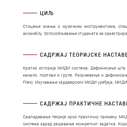
ЦИЉ
Стицање знања о музичким инструментима, спец
ансамблу. Оспособљавање студената за оркестрира
САДРЖАЈ ТЕОРИЈСКЕ НАСТАВ
Кратка историја МИДИ система. Дефинисање шта 
канали, портови и групе. Разумевање и дефинисање
Files). Изучавање хардверских МИДИ уређаја, МИДИ
САДРЖАЈ ПРАКТИЧНЕ НАСТАВ
Савладавање теорије кроз практичну примену МИ
система зарад решавање конкретног задатка. Ко