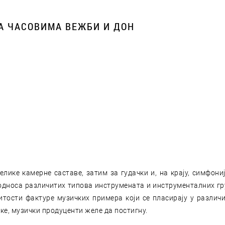
А ЧАСОВИМА ВЕЖБИ И ДОН
ике камерне саставе, затим за гудачки и, на крају, симфонијс
дноса различитих типова инструмената и инструменталних груп
тости фактуре музичких примера који се пласирају у различ
ике, музички продуценти желе да постигну.