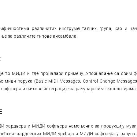
ифичностима различитих инструменталних група, као и н
ње за различите типове ансамбала
Е
је то МИДИ и где проналази примену. Упознавање са свим 
 миди порука (Basic MIDI Messages, Control Change Messages
 софтвера и њихове интеграције са рачунарским технологијама.
Е
ДИ хардвера и МИДИ софтвера намењених за продукцију му
ришћење хардвеских МИДИ уређаја и МИДИ софтвера у рачуна