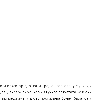
ки оркестар двојног и тројног састава, у функцији
а у ансамблима, као и звучног резултата који они
итим медијима, у циљу постизања бољег баланса у