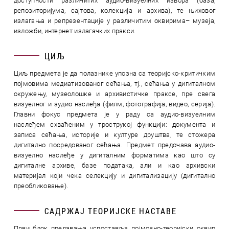
доступности различитих аудио-визуелних извора (база,
репозиторијума, сајтова, колекција и архива), те њиховог
излагања и репрезентације у различитим оквирима– музеја,
изложби, интернет излагачких пракси.
ЦИЉ
Циљ предмета је да полазнике упозна са теоријско-критичким
појмовима медиатизованог сећања, тj., сећања у дигиталном
окружењу, музеолошке и архивистичке праксе, пре свега
визуелног и аудио наслеђа (филм, фотографија, видео, серија).
Главни фокус предмета је у раду са аудио-визуелним
наслеђем схваћеним у трострукој функцији: документа и
записа сећања, историје и културе друштва, те стожера
дигитално посредованог сећања. Предмет предочава аудио-
визуелно наслеђе у дигиталним форматима као што су
дигиталне архиве, базе података, али и као архивски
материјал који чека селекцију и дигитализацију (дигитално
преобликовање).
САДРЖАЈ ТЕОРИЈСКЕ НАСТАВЕ
Први блок предавања успоставља појмовно-теоријски оквир