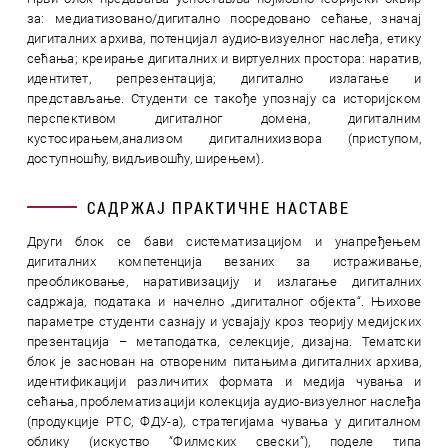
за: медиатизовано/дигитално посредовано сећање, значај
дигиталних архива, потенцијал аудио-визуелног наслеђа, етику
сећања; креирање дигиталних и виртуелних простора: наратив,
идентитет, репрезентација; дигитално излагање и
представљање. Студенти се такође упознају са историјском
перспективом дигиталног домена, дигиталним
кустосирањем,анализом дигиталнихизвора (приступом,
доступношћу, видљивошћу, ширењем).
САДРЖАЈ ПРАКТИЧНЕ НАСТАВЕ
Други блок се бави систематизацијом и унапређењем
дигиталних компетенција везаних за истраживање,
преобликовање, наративизацију и излагање дигиталних
садржаја, података и начелно „дигиталног објекта“. Њихове
параметре студенти сазнају и усвајају кроз теорију медијских
презентација – метаподатка, селекције, дизајна. Тематски
блок је заснован на отвореним питањима дигиталних архива,
идентификацији различитих формата и медија чувања и
сећања, проблематизацији колекција аудио-визуелног наслеђа
(продукције РТС, ФДУ-а), стратегијама чувања у дигиталном
облику (искуство “Филмских свески”), поделе типа