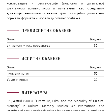
конзервације и рестаурације (аналогно и дигитално),
дигиталном архивистиком и излагањем као средством
едукације, аналитичком евалуацијом постојећих дигиталних
објеката, формата и модела дигиталног сећања.
ПРЕДИСПИТНЕ ОБАВЕЗЕ
Опис
Бодови
активност у току предавања
30
ИСПИТНЕ ОБАВЕЗЕ
Опис
Бодови
писмени испит
50
Усмени испит
20
ЛИТЕРАТУРА
Erll, Astrid (2008). “Literature, Film, and the Mediality of Cultural
Memory.” In Cultural Memory Studies: An International and
Interdisciplinary Handbook, edited by Ansgar Nunning Erll and Sara