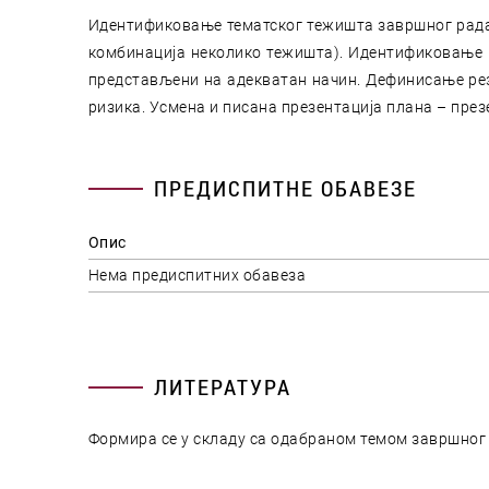
Идентификовање тематског тежишта завршног рада 
комбинација неколико тежишта). Идентификовање ц
представљени на адекватан начин. Дефинисање рез
ризика. Усмена и писана презентација плана – презе
ПРЕДИСПИТНЕ ОБАВЕЗЕ
Опис
Нема предиспитних обавеза
ЛИТЕРАТУРА
Формира се у складу са одабраном темом завршног