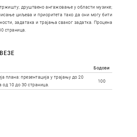
 тржишту; друштвено ангажовање у области музике;
нисање циљева и приоритета тако да они могу бити
ости, задатака и трајања сваког задатка. Процена
30 страница.
ВЕЗЕ
Бодови
ја плана: презентација у трајању до 20
100
 од 10 до 30 страница.