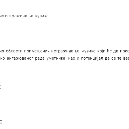
них истраживања музике
из области примењених истраживања музике који ће да пока
но ангажованог рада уметника, као и потенцијал да се те ве
Е
Е