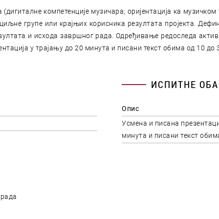
(дигиталне компетенције музичара; оријентација ка музичком
иљне групе или крајњих корисника резултата пројекта. Дефи
ултата и исхода завршног рада. Одређивање редоследа активн
нтација у трајању до 20 минута и писани текст обима од 10 до 
ИСПИТНЕ ОБА
Опис
Усмена и писана презентаци
минута и писани текст обима
 рада