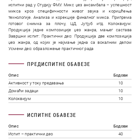
испитни рад у Студију ФМУ. Микс џез ансамбала – успешност
микса кроз специфичности живог звука и коришћења
технологије. Анализа и корекције финалног микса. Припрема
готовог снимка за плочу, ЦД, Јутјуб итд. Колоквијум:
Продукција једне композиције џез жанра, мањег састава
Завршни испит: Практични део: Продукција две композицијa
џез жанра, од којих је најмање једна са вокалним делом
Усмени део: образложење практичног рада
ПРЕДИСПИТНЕ ОБАВЕЗЕ
Опис
Бодови
Активност у току предавања
10
Домаћи задаци
10
Колоквијум
10
ИСПИТНЕ ОБАВЕЗЕ
Опис
Бодови
Испит – практични део
40