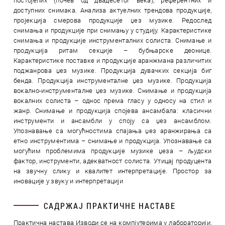
постојећих (почев од двадесетог века), референтних и
доступних снимака. Анализа актуелних трендова продукције,
пројекција смерова продукције џез музике. Редослед
снимања и продукције при снимању у студију. Карактеристике
снимања и продукције инструменталних солиста. Снимање и
продукција ритам секције – бубњарске деонице.
Карактеристике поставке и продукције аранжмана различитих
поджанрова џез музике. Продукција дувачких секција биг
бенда. Продукција инструменталне џез музике. Продукција
вокално-инструменталне џез музике. Снимање и продукција
вокалних солиста – однос према гласу у односу на стил и
жанр. Снимање и продукција спојева ансамбала: класични
инструменти и ансамбли у споју са џез ансамблом.
Упознавање са могућностима спајања џез аранжирања са
етно инструментима – снимање и продукција. Упознавање са
могућим проблемима продукције музике џеза – људски
фактор, инструменти, адекватност солиста. Утицај продуцента
на звучну слику и квалитет интерпретације. Простор за
иновације у звуку и интерпретацији
САДРЖАЈ ПРАКТИЧНЕ НАСТАВЕ
Практична настава Изводи се на компјутерима у лабораторији,