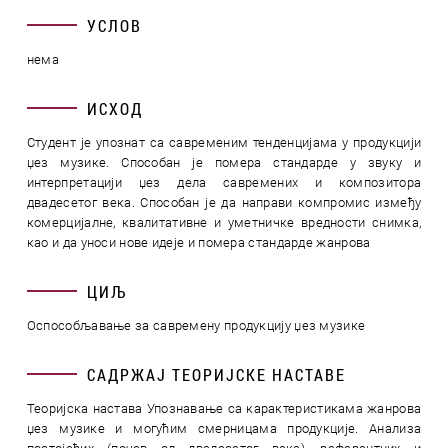
УСЛОВ
нема
ИСХОД
Студент је упознат са савременим тенденцијама у продукцији
џез музике. Способан је помера стандарде у звуку и
интерпретацији џез дела савремених и композитора
двадесетог века. Способан је да направи компромис између
комерцијалне, квалитативне и уметничке вредности снимка,
као и да уноси нове идеје и помера стандарде жанрова
ЦИЉ
Оспособљавање за савремену продукцију џез музике
САДРЖАЈ ТЕОРИЈСКЕ НАСТАВЕ
Теоријска настава Упознавање са карактеристикама жанрова
џез музике и могућим смерницама продукције. Анализа