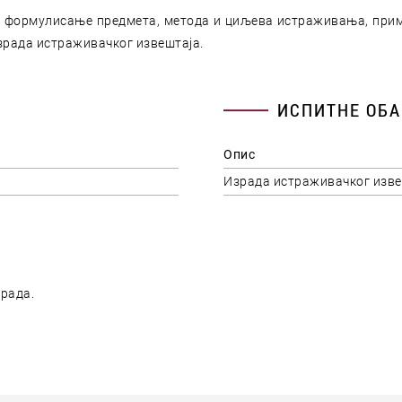
 формулисање предмета, метода и циљева истраживања, приме
зрада истраживачког извештаја.
ИСПИТНЕ ОБА
Опис
Израда истраживачког изве
рада.