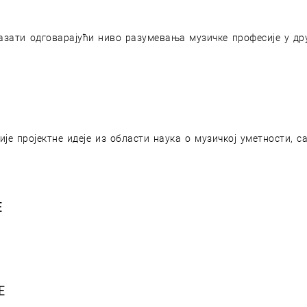
оказати одговарајући ниво разумевања музичке професије у д
 пројектне идеје из области наука о музичкој уметности, с
Е
Е