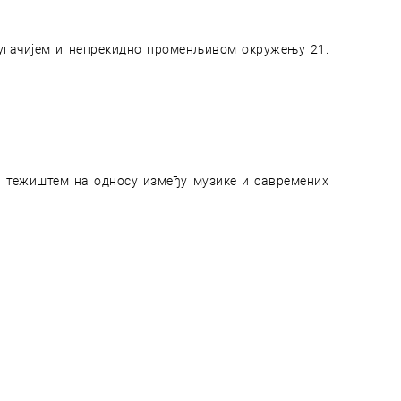
ругачијем и непрекидно променљивом окружењу 21.
а тежиштем на односу између музике и савремених