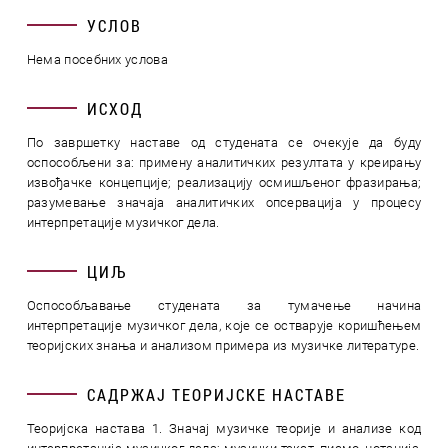
УСЛОВ
Нема посебних услова
ИСХОД
По завршетку наставе од студената се очекује да буду
оспособљени за: примену аналитичких резултата у креирању
извођачке концепције; реализацију осмишљеног фразирања;
разумевање значаја аналитичких опсервација у процесу
интерпретације музичког дела.
ЦИЉ
Оспособљавање студената за тумачење начина
интерпретације музичког дела, које се остварује коришћењем
теоријских знања и анализом примера из музичке литературе.
САДРЖАЈ ТЕОРИЈСКЕ НАСТАВЕ
Теоријска настава 1. Значај музичке теорије и анализе код