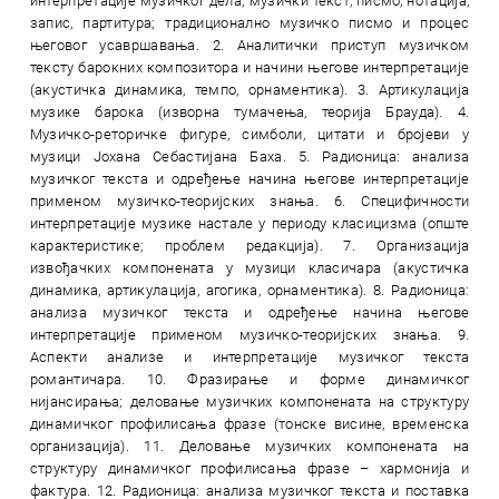
интерпретације музичког дела; музички текст, писмо, нотација,
запис, партитура; традиционално музичко писмо и процес
његовог усавршавања. 2. Аналитички приступ музичком
тексту барокних композитора и начини његове интерпретације
(акустичка динамика, темпо, орнаментика). 3. Артикулација
музике барока (изворна тумачења, теорија Брауда). 4.
Музичко-реторичке фигуре, симболи, цитати и бројеви у
музици Јохана Себастијана Баха. 5. Радионица: анализа
музичког текста и одређење начина његове интерпретације
применом музичко-теоријских знања. 6. Специфичности
интерпретације музике настале у периоду класицизма (опште
карактеристике; проблем редакција). 7. Организација
извођачких компонената у музици класичара (акустичка
динамика, артикулација, агогика, орнаментика). 8. Радионица:
анализа музичког текста и одређење начина његове
интерпретације применом музичко-теоријских знања. 9.
Аспекти анализе и интерпретације музичког текста
романтичара. 10. Фразирање и форме динамичког
нијансирања; деловање музичких компонената на структуру
динамичког профилисања фразе (тонске висине, временска
организација). 11. Деловање музичких компонената на
структуру динамичког профилисања фразе – хармонија и
фактура. 12. Радионица: анализа музичког текста и поставка