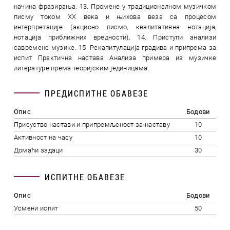
начина фразирања. 13. Промене у традиционалном музичком
писму током XX века и њихова веза са процесом
интерпретације (акционо писмо, квалитативна нотација,
нотација приближних вредности). 14. Приступи анализи
савремене музике. 15. Рекапитулација градива и припрема за
испит Практична настава Анализа примера из музичке
литературе према теоријским јединицама.
ПРЕДИСПИТНЕ ОБАВЕЗЕ
Опис
Бодови
Присуство настави и припремљеност за наставу
10
Активност на часу
10
Домаћи задаци
30
ИСПИТНЕ ОБАВЕЗЕ
Опис
Бодови
Усмени испит
50