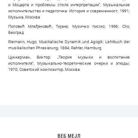
и Моцарта и проблемы стиля интерпретации“, Музыкальное
исполнительство и педагогика: История и современност; 1991;
Музыка, Москва
Поповић Млађеновић, Тијана; Музичко писмо; 1996; Clio,
Београд
Riemann, Hugo; Musikalische Dynamik und Agogik: Lehrbuch der
musikalischen Phrasierung; 1884; Rahter, Hamburg
Цуккерман, Виктор; „Теория музыки и воспитание
исполнителя“, Музыкально-теоретические очерки и этюды;
1970; Советский композитор, Москва
ВЕБ МЕЈЛ