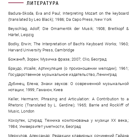
ЛИТЕРАТУРА
Badura-Skoda, Eva and Paul; Interpreting Mozart on the keyboard
(translated by Leo Black); 1986; Da Capo Press, New York
Beyschlag, Adolf; Die Ornamentik der Musik; 1908; Breitkopf &
Härtel, Leipzig
Bodky, Erwin; The Interpretation of Bach's Keyboard Works; 1960;
Harvard University Press, Cambridge
Божанић, Зоран; Музичка фраза; 2007; Clio, Београд
Браудо, Исайя; Артикуляция (о произношении мелодии); 1961;
Государственное музыкальное издательство, Ленинград
Дубинец, Елена; Знаки звуков: О современной музыкальной
нотации; 1999; Гамаюн, Киев
Keller, Hermann; Phrasing and Articulation: A Contribution to a
Rhetoric (Translated by L. Gerdine); 1965; Barrie and Rockliff of
Music, London
Кохоутек, Цтирад; Техника компоновања у музици XX века,;
1984; Универзитет уметности, Београд
Меркулов, Александр; Редакции клавирных сочинений Гайдна