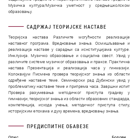
Музичка култура/Музичка уметност у средњешколском
образовању.
САДРЖАЈ ТЕОРИЈСКЕ НАСТАВЕ
Теоријска настава Различите могућности реализације
наставног програма. Вредновање знања. Осмишљавање и
реализација наставе у сарадњи са иснституцијама културе.
Инклузија. Музичко образовање и социјална свест. Увид у
различите системе музичког образовања и праксе. Практична
настава Презентација и реализација часа у гинмазији.
Колоквијум Писмена провера теоријског знања из области
одређене наставне теме. Семинарски рад Дубински увид у
проблематику наставне теме и припрема часа. Завршни испит
Провера разумевања методичког приступа градиву у
гимназији, теоријског знања из области образовних стандарда,
компетенција, исхода учења, методичког приступа стилу,
историјским епохама и духу времена, вредновању знања.
ПРЕДИСПИТНЕ ОБАВЕЗЕ
Опис
Бодови