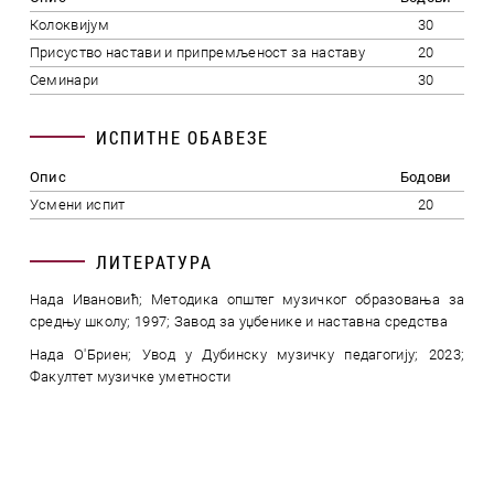
Колоквијум
30
Присуство настави и припремљеност за наставу
20
Семинари
30
ИСПИТНЕ ОБАВЕЗЕ
Опис
Бодови
Усмени испит
20
ЛИТЕРАТУРА
Нада Ивановић; Методика општег музичког образовања за
средњу школу; 1997; Завод за уџбенике и наставна средства
Нада О'Бриен; Увод у Дубинску музичку педагогију; 2023;
Факултет музичке уметности