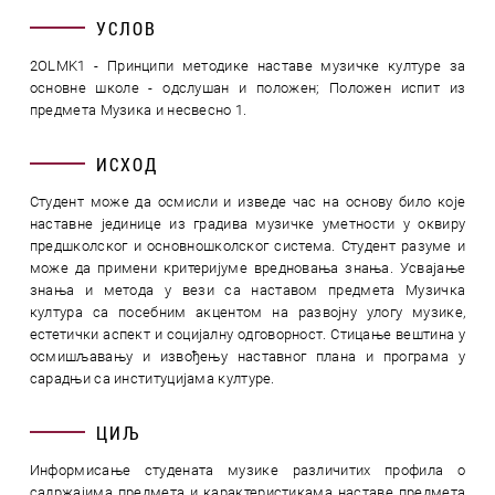
УСЛОВ
2OLMK1 - Принципи методике наставе музичке културе за
основне школе - одслушан и положен; Положен испит из
предмета Музика и несвесно 1.
ИСХОД
Студент може да осмисли и изведе час на основу било које
наставне јединице из градива музичке уметности у оквиру
предшколског и основношколског система. Студент разуме и
може да примени критеријуме вредновања знања. Усвајање
знања и метода у вези са наставом предмета Музичка
култура са посебним акцентом на развојну улогу музике,
естетички аспект и социјалну одговорност. Стицање вештина у
осмишљавању и извођењу наставног плана и програма у
сарадњи са институцијама културе.
ЦИЉ
Информисање студената музике различитих профила о
садржајима предмета и карактеристикама наставе предмета