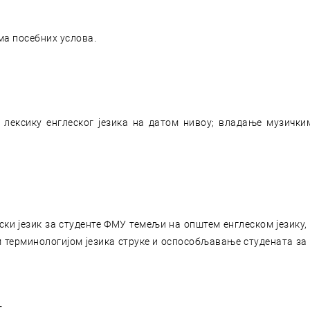
ма посебних услова.
 лексику енглеског језика на датом нивоу; владање музички
лески језик за студенте ФМУ темељи на општем енглеском језик
м терминологијом језика струке и оспособљавање студената за 