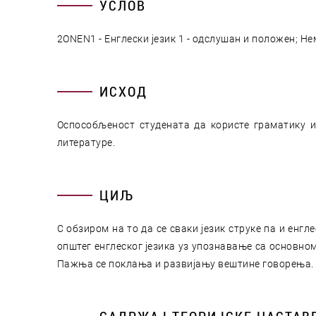
УСЛОВ
2ONEN1 - Енглески језик 1 - одслушан и положен; Не
ИСХОД
Оспособљеност студената да користе граматику и
литературе.
ЦИЉ
С обзиром на то да се сваки језик струке па и енг
општег енглеског језика уз упознавање са основно
Пажња се поклања и развијању вештине говорења.