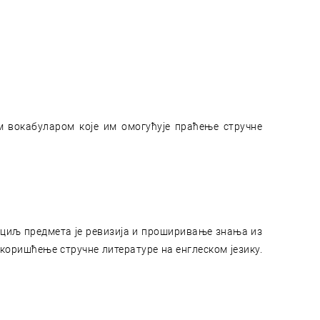
м вокабуларом које им омогућује праћење стручне
у, циљ предмета је ревизија и проширивање знања из
коришћење стручне литературе на енглеском језику.