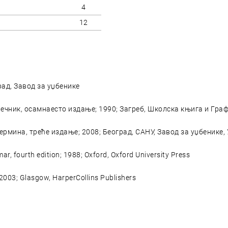
4
12
град, Завод за уџбенике
јечник, осамнаесто издање; 1990; Загреб, Школска књига и Гра
рмина, треће издање; 2008; Београд, САНУ, Завод за уџбенике,
ar, fourth edition; 1988; Oxford, Oxford University Press
 2003; Glasgow, HarperCollins Publishers