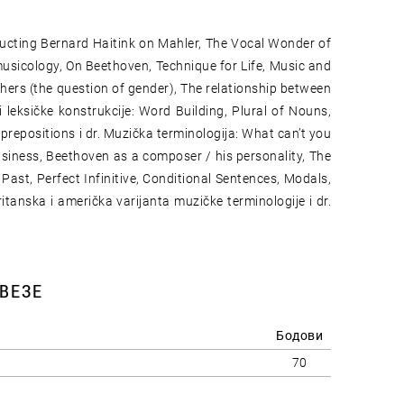
nducting Bernard Haitink on Mahler, The Vocal Wonder of
usicology, On Beethoven, Technique for Life, Music and
rs (the question of gender), The relationship between
 leksičke konstrukcije: Word Building, Plural of Nouns,
 prepositions i dr. Muzička terminologija: What can’t you
usiness, Beethoven as a composer / his personality, The
 Past, Perfect Infinitive, Conditional Sentences, Modals,
itanska i američka varijanta muzičke terminologije i dr.
ВЕЗЕ
Бодови
70