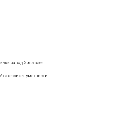
фички завод Хрватске
 Универзитет уметности