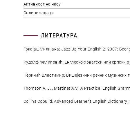
Активност на часу
Онлине задаци
ЛИТЕРАТУРА
Гркајац Милијана; Jazz Up Your English 2; 2007; Бео
Рудолф Филиповић; Енглеско-хрватски или српски р
Перичић Властимир; Вишејезични речник музичких те
Thomson A. J. , Martinet A.V.; A Practical English Gramm
Collins Cobuild; Advanced Learner’s English Dictionary;