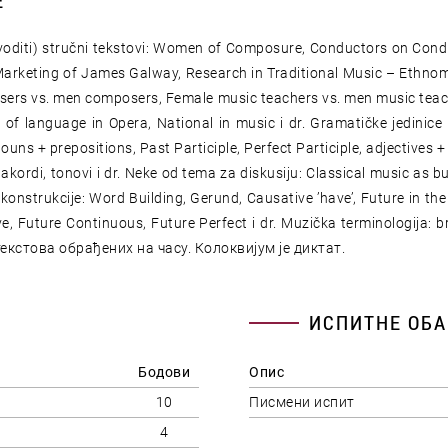
Е
prevoditi) stručni tekstovi: Women of Composure, Conductors on Co
Marketing of James Galway, Research in Traditional Music – Ethnom
ers vs. men composers, Female music teachers vs. men music teache
 language in Opera, National in music i dr. Gramatičke jedinice i
ns + prepositions, Past Participle, Perfect Participle, adjectives +
akordi, tonovi i dr. Neke od tema za diskusiju: Classical music as b
 konstrukcije: Word Building, Gerund, Causative ’have’, Future in the
e, Future Continuous, Future Perfect i dr. Muzička terminologija: br
екстова обрађених на часу. Колоквијум је диктат.
ИСПИТНЕ ОБА
Бодови
Опис
10
Писмени испит
4