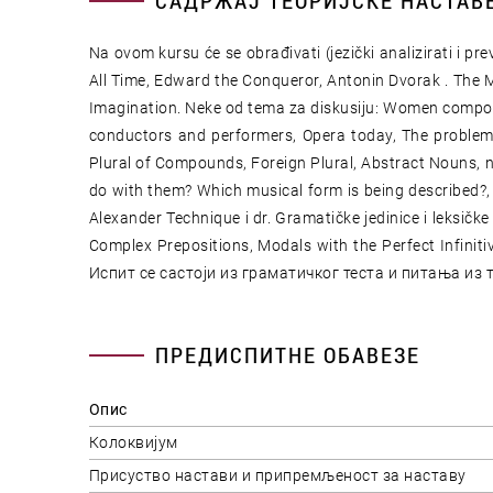
САДРЖАЈ ТЕОРИЈСКЕ НАСТАВ
Na ovom kursu će se obrađivati (jezički analizirati i 
All Time, Edward the Conqueror, Antonin Dvorak . The 
Imagination. Neke od tema za diskusiju: Women compos
conductors and performers, Opera today, The problem of
Plural of Compounds, Foreign Plural, Abstract Nouns, nou
do with them? Which musical form is being described?, 
Alexander Technique i dr. Gramatičke jedinice i leksičke
Complex Prepositions, Modals with the Perfect Infinitiv
Испит се састоји из граматичког теста и питања из т
ПРЕДИСПИТНЕ ОБАВЕЗЕ
Опис
Колоквијум
Присуство настави и припремљеност за наставу