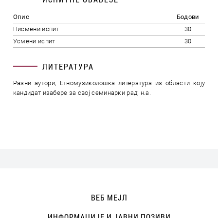
Опис
Бодови
Писмени испит
30
Усмени испит
30
ЛИТЕРАТУРА
Разни аутори; Етномузиколошка литература из области коју
кандидат изабере за свој семинарки рад; н.а.
ВЕБ МЕЈЛ
ИНФОРМАЦИЈЕ И ЈАВНИ ПОЗИВИ