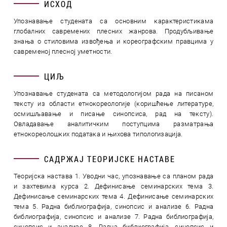
ИСХОД
Упознавање студената са основним карактеристикама
глобалних савремених плесних жанрова. Продубљивање
знања о стиловима извођења и кореографским правцима у
савременој плесној уметности.
ЦИЉ
Упознавање студената са методологијом рада на писаном
тексту из области етнокореологије (коришћење литературе,
осмишљавање и писање синопсиса, рад на тексту).
Овладавање аналитичким поступцима разматрања
етнокореолошких података и њихова типологизација.
САДРЖАЈ ТЕОРИЈСКЕ НАСТАВЕ
Теоријска настава 1. Уводни час, упознавање са планом рада
и захтевима курса 2. Дефинисање семинарских тема 3.
Дефинисање семинарских тема 4. Дефинисање семинарских
тема 5. Радна библиографија, синопсис и анализе 6. Радна
библиографија, синопсис и анализе 7. Радна библиографија,
синопсис и анализе 8. Радна библиографија, синопсис и