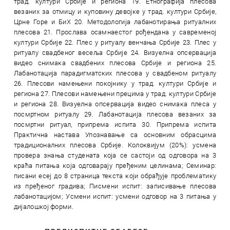
трад. култури Србије и региона 19. Етнографија плесова
везаних за отмицу и куповину девојке у трад. култури Србије,
Црне Горе и БиХ 20. Методологија лабанотирања ритуалних
плесова 21. Прослава осамнаестог рођендана у савременој
култури Србије 22. Плес у ритуалу венчања Србије 23. Плес у
ритуалу свадбеног весеља Србије 24. Визуелна опсервација
видео снимака свадбених плесова Србије и региона 25.
Лабанотација парадигматских плесова у свадбеном ритуалу
26. Плесови намењени покојнику у трад. култури Србије и
региона 27. Плесови намењени прецима у трад. култури Србије
и региона 28. Визуелна опсервација видео снимака плеса у
посмртном ритуалу 29. Лабанотација плесова везаних за
посмртни ритуал, припрема испита 30. Припрема испита
Практична настава Упознавање са основним обрасцима
традиционалних плесова Србије. Колоквијум (20%): усмена
провера знања студената која се састоји од одговора на 3
краћа питања која одговарају пређеним целинама; Семинар:
писани есеј до 8 страница текста који обрађује проблематику
из пређеног градива; Писмени испит: записивање плесова
лабанотацијом; Усмени испит: усмени одговор на 3 питања у
дијалошкој форми.