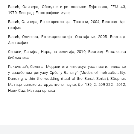
Васић, Оливера; Обредне игре околине Бујановца, ГЕМ 43;
1979; Београд: Етнографски музеј
Васић, Оливера; Етнокореологија. Трагови; 2004; Београд: Арт
график
Васић, Оливера; Етнокореологија. Опстајање; 2005; Београд:
Арт график
Синани, Данијел; Народна религија; 2010; Београд: Етнолошка
библиотека
Ракочевић, Селена; Модалитети интеркултуралности: плесање
у свадбеном ритуалу Срба у Банату" (Modes of inetrculturality:
Dancing within the wedding ritual of the Banat Serbs), Зборник
Матице српске за друштвене науке, бр. 139, 2: 209-222.; 2012;
Нови Сад: Матица српска