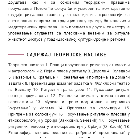
друштава као и са основним теоријским правцима
проучавања. Потом ће фокус бити усмерен на компаративне
студије ритуалног транса у етнологији и антропологији са
специјалним освртом на традиционалну културу балканских и
медитеранских друштава. Циљ предмета у другом семестру је
упознавање студената са плесовима везаним за ритуале
животног циклуса у традиционалној култури Србије и региона.
САДРЖАЈ ТЕОРИЈСКЕ НАСТАВЕ
Теоријска настава 1. Правци проучавања ритуала у етнологији
и антропологији 2. Појам плеса у ритуалу 3. Додоле 4. Коледари
5. Лазарице 6. Краљице 7. Понављање и припрема за домаћи
задатак 8. Презентација домаћег задатка 9. Фолклорни театар
на Балкану 10. Ритуални транс: увод 11. Русаљски ритуал:
правци проучавања 12. Русаљски ритуал у компаративној
перспективи 13. Музика и транс код Арапа и дервишко
"окретање" у Исламу 14. Припрема за колоквијум 15.
Припрема за колоквијум 16. Проучавање ритуалних плесова у
етнокореологији у Србији (Јанковић, Зечевић) 17. Проучавање
ритуалних плесова у етнокореологији у Србији (О. Васић) 18.
Етнографија плесова везаних за рођење и" проигравање" у