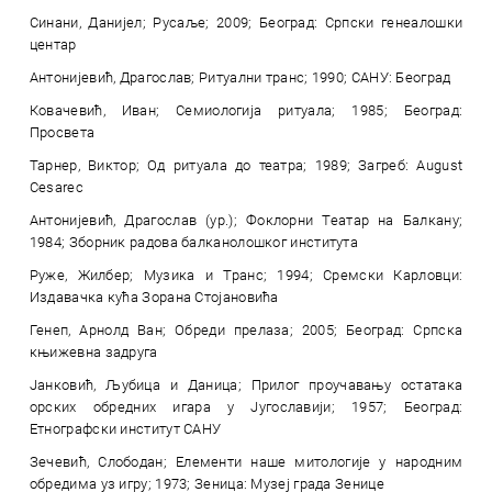
Синани, Данијел; Русаље; 2009; Београд: Српски генеалошки
центар
Антонијевић, Драгослав; Ритуални транс; 1990; САНУ: Београд
Ковачевић, Иван; Семиологија ритуала; 1985; Београд:
Просвета
Тарнер, Виктор; Од ритуала до театра; 1989; Загреб: August
Cesarec
Антонијевић, Драгослав (ур.); Фоклорни Театар на Балкану;
1984; Зборник радова балканолошког института
Руже, Жилбер; Музика и Транс; 1994; Сремски Карловци:
Издавачка кућа Зорана Стојановића
Генеп, Арнолд Ван; Обреди прелаза; 2005; Београд: Српска
књижевна задруга
Јанковић, Љубица и Даница; Прилог проучавању остатака
орских обредних игара у Југославији; 1957; Београд:
Етнографски институт САНУ
Зечевић, Слободан; Елементи наше митологије у народним
обредима уз игру; 1973; Зеница: Музеј града Зенице