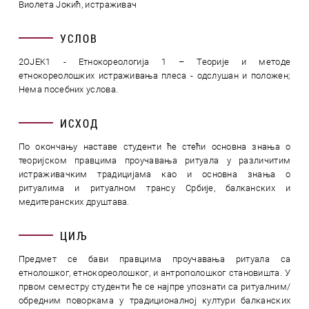
Виолета Јокић, истраживач
УСЛОВ
2OJEK1 - Етнокореологија 1 – Теорије и методе
етнокореолошких истраживања плеса - одслушан и положен;
Нема посебних услова.
ИСХОД
По окончању наставе студенти ће стећи основна знања о
теоријском правцима проучавања ритуала у различитим
истраживачким традицијама као и основна знања о
ритуалима и ритуалном трансу Србије, балканских и
медитеранских друштава.
ЦИЉ
Предмет се бави правцима проучавања ритуала са
етнолошког, етнокореолошког, и антрополошког становишта. У
првом семестру студенти ће се најпре упознати са ритуалним/
обредним поворкама у традиционалној култури балканских