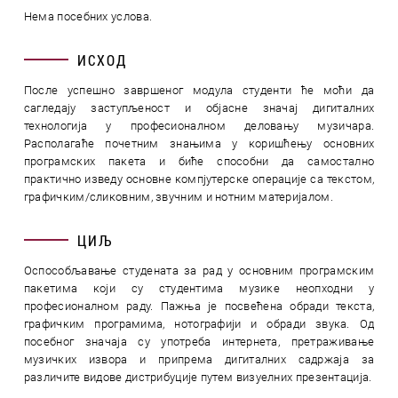
Нема посебних услова.
ИСХОД
После успешно завршеног модула студенти ће моћи да
сагледају заступљеност и објасне значај дигиталних
технологија у професионалном деловању музичара.
Располагаће почетним знањима у коришћењу основних
програмских пакета и биће способни да самостално
практично изведу основне компјутерске операције са текстом,
графичким/сликовним, звучним и нотним материјалом.
ЦИЉ
Оспособљавање студената за рад у основним програмским
пакетима који су студентима музике неопходни у
професионалном раду. Пажња је посвећена обради текста,
графичким програмима, нотографији и обради звука. Од
посебног значаја су употреба интернета, претраживање
музичких извора и припрема дигиталних садржаја за
различите видове дистрибуције путем визуелних презентација.