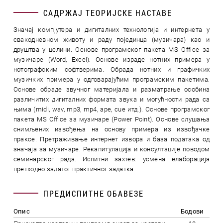
САДРЖАЈ ТЕОРИЈСКЕ НАСТАВЕ
Значај компјутера и дигиталних технологија и интернета у
свакодневном животу и раду појединца (музичара) као и
друштва у целини. Основе програмског пакета MS Office за
музичаре (Word, Excel). Основе израде нотних примера у
нотографским софтверима. Обрада нотних и графичких
музичких примера у одговарајућим програмским пакетима.
Основе обраде звучног материјала и разматрање особина
различитих дигиталних формата звука и могућности рада са
њима (midi, wav, mp3, mp4, ape, cue итд.). Основе програмског
пакета MS Office за музичаре (Power Point). Основе слушања
снимљених извођења на основу примера из извођачке
праксе. Претраживање интернет извора и база података од
значаја за музичаре. Рекапитулација и консултације поводом
семинарског рада. Испитни захтев: усмена елаборација
претходно задатог практичног задатка
ПРЕДИСПИТНЕ ОБАВЕЗЕ
Опис
Бодови