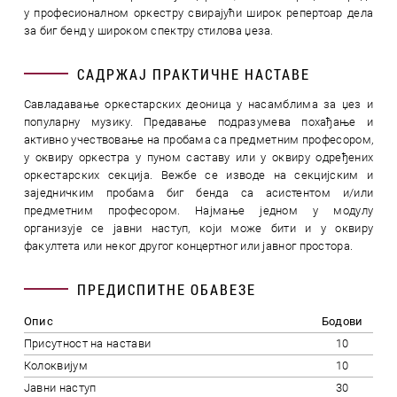
у професионалном оркестру свирајући широк репертоар дела
за биг бенд у широком спектру стилова џеза.
САДРЖАЈ ПРАКТИЧНЕ НАСТАВЕ
Савладавање оркестарских деоница у насамблима за џез и
популарну музику. Предавање подразумева похађање и
активно учествовање на пробама са предметним професором,
у оквиру оркестра у пуном саставу или у оквиру одређених
оркестарских секција. Вежбе се изводе на секцијским и
заједничким пробама биг бенда са асистентом и/или
предметним професором. Најмање једном у модулу
организује се јавни наступ, који може бити и у оквиру
факултета или неког другог концертног или јавног простора.
ПРЕДИСПИТНЕ ОБАВЕЗЕ
Опис
Бодови
Присутност на настави
10
Колоквијум
10
Јавни наступ
30