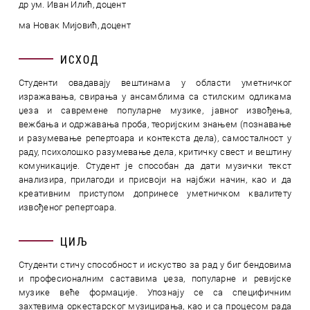
др ум. Иван Илић, доцент
ма Новак Мијовић, доцент
ИСХОД
Студенти овадавају вештинама у области уметничког
изражавања, свирања у ансамблима са стилским одликама
џеза и савремене популарне музике, јавног извођења,
вежбања и одржавања проба, теоријским знањем (познавање
и разумевање репертоара и контекста дела), самосталност у
раду, психолошко разумевање дела, критичку свест и вештину
комуникације. Студент је способан да дати музички текст
анализира, прилагоди и присвоји на најбжи начин, као и да
креативним приступом допринесе уметничком квалитету
извођеног репертоара.
ЦИЉ
Студенти стичу способност и искуство за рад у биг бендовима
и професионалним саставима џеза, популарне и ревијске
музике веће формације. Упознају се са специфичним
захтевима оркестарског музицирања, као и са процесом рада