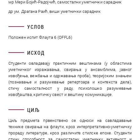
мр Мери Бојић-Радојчић, самостални уметнички сарадник
др ум. Драгана Раић, виши уметнички сарадник
УСЛОВ
Положен испит Флаута 6 (OFFL6)
ИСХОД
Студенти овладавају практичним вештинама (у областима
уметничког изражавања, свирања у ансамблима, јавног
извођења, вежбања и одржавања проба), теоријским знањем
(познавање и разумевање репертоара и контекста дела),
стичу самосталност у раду, психолошко разумевање
извођаштва, критичку свест и вештину комуникације.
ЦИЉ
Циљ предмета првенствено се односи на савладавање
технике свирања на флаути, кроз интерпретативно-уметничку
прораду литературе, кроз различите стилске епохе. Студенти
стичу способност за самосталну уметничку активност и