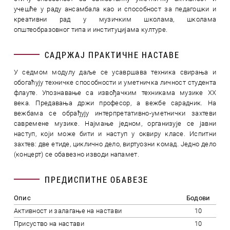
учешће у раду ансамбала као и способност за педагошки и
креативни рад у музичким школама, школама
општеобразовног типа и институцијама културе.
САДРЖАЈ ПРАКТИЧНЕ НАСТАВЕ
У седмом модулу даље се усавршава техника свирања и
обогаћују техничке способности и уметничка личност студента
флауте. Упознавање са извођачким техникама музике XX
века. Предавања држи професор, а вежбе сарадник. На
вежбама се обрађују интерпретативно-уметнички захтеви
савремене музике. Најмање једном, организује се јавни
наступ, који може бити и наступ у оквиру класе. Испитни
захтев: две етиде, циклично дело, виртуозни комад. Једно дело
(концерт) се обавезно изводи напамет.
ПРЕДИСПИТНЕ ОБАВЕЗЕ
Опис
Бодови
Активност и залагање на настави
10
Присуство на настави
10