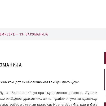
ЕМИЈЕРЕ – 33. БАСОМАНИЈА
СОМАНИЈА
држан концерт симболично назван
Три премијере
.
Душан Здравковић, уз пратњу камерног оркестра „Гудачи
сам осећајних фрагмената за контрабас и гудачки оркестар
а контрабас
и гудачки оркестар
Ивана Јевтића, као и
Gera