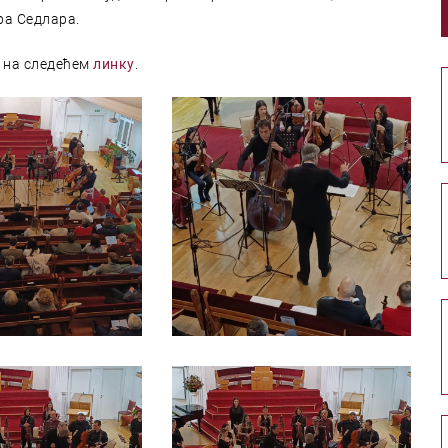
ра Седлара.
е на следећем
линку
.