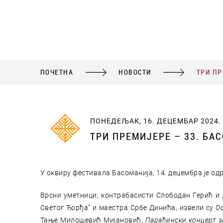
ПОЧЕТНА
НОВОСТИ
ТРИ ПР
ПОНЕДЕЉАК, 16. ДЕЦЕМБАР 2024.
ТРИ ПРЕМИЈЕРЕ – 33. БА
У оквиру фестивала Басоманија, 14. децембра је о
Врсни уметници, контрабасисти Слободан Герић и 
Светог Ђорђа“ и маестра Србе Динића, извели су
О
Тање Милошевић Мијановић,
Параћински концерт з