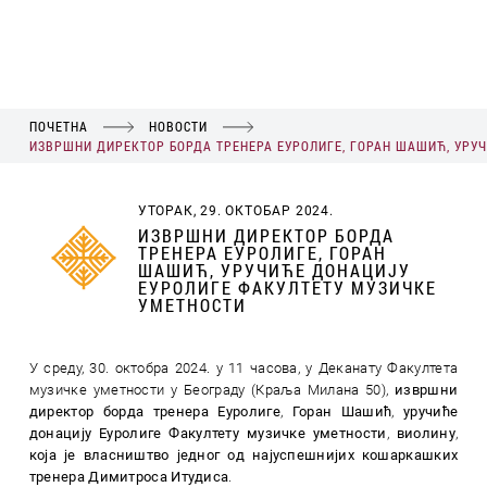
ПОЧЕТНА
НОВОСТИ
ИЗВРШНИ ДИРЕКТОР БОРДА ТРЕНЕРА ЕУРОЛИГЕ, ГОРАН ШАШИЋ, УРУ
УТОРАК, 29. ОКТОБАР 2024.
ИЗВРШНИ ДИРЕКТОР БОРДА
ТРЕНЕРА ЕУРОЛИГЕ, ГОРАН
ШАШИЋ, УРУЧИЋЕ ДОНАЦИЈУ
ЕУРОЛИГЕ ФАКУЛТЕТУ МУЗИЧКЕ
УМЕТНОСТИ
У среду, 30. октобра 2024. у 11 часова, у Деканату Факултета
музичке уметности у Београду (Краља Милана 50),
извршни
директор борда тренера Еуролиге
,
Горан Шашић
,
уручиће
донацију Еуролиге Факултету музичке уметности
,
виолину
,
која је власништво једног од најуспешнијих кошаркашких
тренера Димитроса Итудиса
.