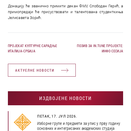
Донацију ће званично примити декан ФМУ, Слободан Герић, а
примопредаји ће присуствовати и талентована студенткиња
Јелисавета Зорић.
ПРОЈЕКАТ КУЛТУРНЕ САРАДЊЕ
ПОЗИВ ЗА IN.TUNE ПРОЈЕКТЕ:
ИТАЛИЈА-СРБИЈА
ИНФО СЕСИЈА
АКТУЕЛНЕ НОВОСТИ
ИЗДВОЈЕНЕ НОВОСТИ
ПЕТАК, 17. ЈУЛ 2026.
Изборне групе и предмети за упис у прву годину
основних и интегрисаних академских студија