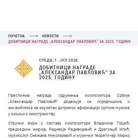
ПОЧЕТНА
НОВОСТИ
ДОБИТНИЦИ НАГРАДЕ „АЛЕКСАНДАР ПАВЛОВИЋ” ЗА 2025. ГОДИНУ
СРЕДА, 1. ЈУЛ 2026.
ДОБИТНИЦИ НАГРАДЕ
„АЛЕКСАНДАР ПАВЛОВИЋ” ЗА
2025. ГОДИНУ
Престижна награда Удружења композитора Србије
„Александар Павловић” додељује се појединцима и
ансамблима за изузетан допринос афирмацији српске музике
у земљи и иностранству.
Стручни жири у саставу композитори Владимир Тошић,
председник жирија, Радивоје Радивојевић и Драгољуб Илић,
музиколог Снежана Николајевић и музички теоретичар Мирко