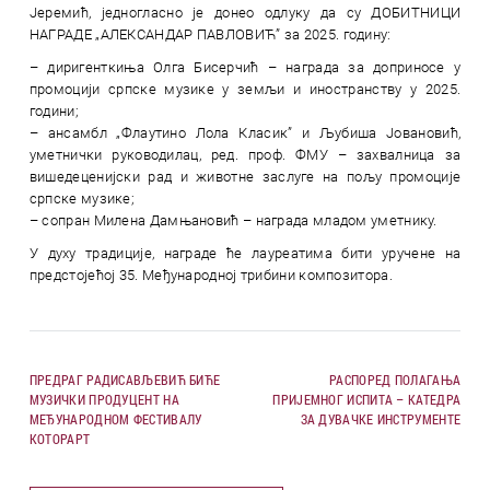
Јеремић, једногласно је донео одлуку да су ДОБИТНИЦИ
НАГРАДЕ „АЛЕКСАНДАР ПАВЛОВИЋ” за 2025. годину:
– диригенткиња Олга Бисерчић – награда за доприносе у
промоцији српске музике у земљи и иностранству у 2025.
години;
– ансамбл „Флаутино Лола Класик” и Љубиша Јовановић,
уметнички руководилац, ред. проф. ФМУ – захвалница за
вишедеценијски рад и животне заслуге на пољу промоције
српске музике;
– сопран Милена Дамњановић – награда младом уметнику.
У духу традиције, награде ће лауреатима бити уручене на
предстојећој 35. Међународној трибини композитора.
ПРЕДРАГ РАДИСАВЉЕВИЋ БИЋЕ
РАСПОРЕД ПОЛАГАЊА
МУЗИЧКИ ПРОДУЦЕНТ НА
ПРИЈЕМНОГ ИСПИТА – КАТЕДРА
МЕЂУНАРОДНОМ ФЕСТИВАЛУ
ЗА ДУВАЧКЕ ИНСТРУМЕНТЕ
КОТОРАРТ