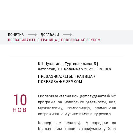
ПОЧЕТНА
ДОГАЂАЈИ
ПРЕВАЗИЛАЖЕЊЕ ГРАНИЦА / ПОВЕЗИВАЊЕ ЗВУКОМ
КЦ Чукарица, Тургењевљева 5 |
четвртак, 10. новембар 2022. | 19:00 ч
ПРЕВАЗИЛАЖЕЊЕ ГРАНИЦА /
ПОВЕЗИВАЊЕ ЗВУКОМ
10
Експериментални концерт студената ФМУ
програма за извођачке уметности, џез,
музикологију, композицију, примењена
НОВ
истраживања музике и музичку режију
Концерт се реализује у сарадњи са
Краљевским конзерваторијумом у Хагу