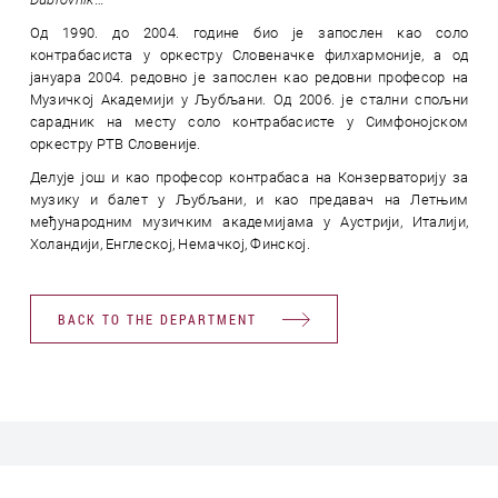
Од 1990. до 2004. године био је запослен као соло
контрабасиста у оркестру Словеначке филхармоније, а од
јануара 2004. редовно је запослен као редовни професор на
Музичкој Академији у Љубљани. Од 2006. је стални спољни
сарадник на месту соло контрабасисте у Симфонојском
оркестру РТВ Словеније.
Делује још и као професор контрабаса на Конзерваторију за
музику и балет у Љубљани, и као предавач на Летњим
међународним музичким академијама у Аустрији, Италији,
Холандији, Енглеској, Немачкој, Финској.
BACK TO THE DEPARTMENT