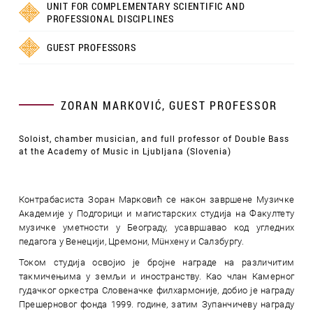
UNIT FOR COMPLEMENTARY SCIENTIFIC AND
PROFESSIONAL DISCIPLINES
GUEST PROFESSORS
ZORAN MARKOVIĆ, GUEST PROFESSOR
Soloist, chamber musician, and full professor of Double Bass
at the Academy of Music in Ljubljana (Slovenia)
Контрабасиста Зоран Марковић се након завршене Музичке
Академије у Подгорици и магистарских студија на Факултету
музичке уметности у Београду, усавршавао код угледних
педагога у Венецији, Цремони, Мüнхену и Салзбургу.
Током студија освојио је бројне награде на различитим
такмичењима у земљи и иностранству. Као члан Камерног
гудачког оркестра Словеначке филхармоније, добио је награду
Прешерновог фонда 1999. године, затим Зупанчичеву награду