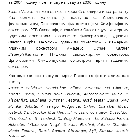
за 2004. годину и Беттетову награду за 2006. годину.
Зоран Марковић концертира широм Словеније и иностранству.
Као солиста успешно је наступао са Словеначком
филхармонијом, Београдском филхармонијом, Симфонијским
оркестром РТВ Словенија, ансамблом Словеницум, Камерним
гудачким оркестром Словеначке филхармоније, Гудачима
Светог Ђорђа, Цељским гудачким оркестром и камерним
гудачким оркестром Амадеус,
Junge Kärtner
Bläserphilharmonie
, Нишким симфонијским оркестром,
Црногорскми Симфонијским оркестром, Бритн гудачким
оркестром…
Као редовни гост наступа широм Европе на фестивалима као
што су:
Aspecte Salzburg
,
Neuebühne Villach
,
Serenate nel Chiostro
,
Trieste Prima
,
I suoni delle Dolomiti
,
Akzente-Neue Music in
Klagenfurt
,
Ljubljana Summer Festival
,
Grad teatar Budva
,
PAC
Murska Sobota
,
A Tempo Podgorica
,
Oxford Chamber Music
festival
,
Osnabrücker Musikfestival
»classic con brio«,
Düsseldorf
ChamberJam
,
Stiftfestival
,
Gauting München
,
The Schloss Elmau
,
Holstebro
“Klassiske Dage”,
Storioni Festival
,
Kuhmo Chamber
Music Festival
,
Basel, Sonoro
,
Stavanger, Sylt
,
Stradun classic
Dubrovnik
…