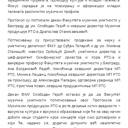
заједничких пројеката, промоцију културе и младих талената.
Фокус сарадње је на пласирању и афирмацији младих
талената различитих музичких профила.
Протокол су потписали декан Факултета музичке уметности у
Београду др ум. Слободан Герић и извршни директор Музичке
продукције РТС-а Драгослав Станисављевић.
Потписивању су присуствовали: продекани за науку и
уметничку делатност ФМУ: др Срђан Тепарић и др ум. Милена
Станишић; маестро Србољуб Динић, уметнички директор и
шеф-диригент Симфонијског оркестра и Хора РТС-а и
ванредни професор Факултета музичке уметности у Београду;
Ана Богдановић Радић, помоћница извршног директора МП
РТС; Моника Лашанц, помоћница извршног директора МП РТС
за промоцију; др Александра Паладин, одговорна уредница МП
РТС; Кристина Ковач, извршна продуценткиња МП РТС.
Декан ФМУ Слободан Герић истакао је да „за Факултет
музичке уметности потиписивање овог Протокола са
Музичком продукцијом РТС-a јесте дељење истих вредности –
врхунска култура и врхунско образовање које ће на овај начин
добити наши студенти кроз концерте које смо договорили и
који ће, надамо се, додатно допунити већ квалитетно