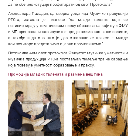
да ће обе инсистуције профитирати од овог Протокола.“
Александра Паладин, одговорна уредница Музичке продукције
РТС-a, истакла је планове “да младе таленте који се
позиционирају у том високом нивоу образовања који су и ФМУ
и МП препознали као изузетне представимо као наше солисте,
а такође и да оно што је део стваралачке праксе – младе
композиторе представимо и јавно промовишемо.”
Потписивањем овог протокола Факултет музичке уметности и
Музичка продукција РТС-a постављају темеље трајне сарадње
која повезује уметност, образовање и праксу.
Промоција младих талената и размена вештина