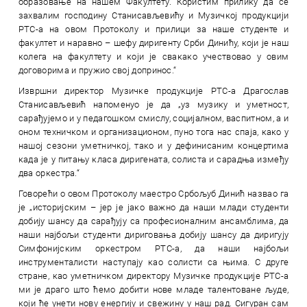
образовање на нашем Факултету. Користим прилику да се
захвалим господину Станисављевићу и Музичкој продукцији
РТС-a на овом Протоколу и прилици за наше студенте и
факултет и наравно – шефу диригенту Срби Динићу, који је наш
колега на факултету и који је свакако учествовао у овим
договорима и пружио свој допринос.“
Извршни директор Музичке продукције РТС-а Драгослав
Станисављевић напоменуо је да „уз музику и уметност,
сарађујемо и у педагошком смислу, социјалном, васпитном, а и
оном техничком и организационом, пуно тога нас спаја, како у
нашој сезони уметничкој, тако и у дефинисаним концертима
када је у питању класа диригената, солиста и сарадња између
два оркестра.“
Говорећи о овом Протоколу маестро Србољуб Динић назвао га
је „историјским – јер је јако важно да наши млади студенти
добију шансу да сарађују са професионалним ансамблима, да
наши најбољи студенти дириговања добију шансу да диригују
Симфонијским оркестром РТС-а, да наши најбољи
инструменталисти наступају као солисти са њима. С друге
стране, као уметничком директору Музичке продукције РТС-a
ми је драго што ћемо добити нове младе талентоване људе,
који ће унети нову енергију и свежину у наш рад. Сигуран сам