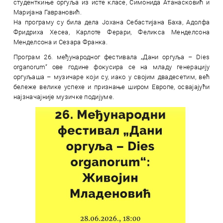
студенткиње оргуља из исте класе, Симонида Атанасковић и
Маријана Гаврановић.
На програму су била дела Јохана Себастијана Баха, Адолфа
Фридриха Хесеа, Карлоте Ферари, Феликса Менделсона
Менделсона и Сезара Франка.
Програм 26. међународног фестивала „Дани оргуља – Dies
оrgаnorum“ ове године фокусира се на младу генерацију
оргуљаша – музичаре који су, иако у својим двадесетим, већ
бележе велике успехе и признање широм Европе, освајајући
најзначајније музичке подијуме.