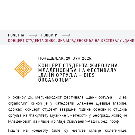
ПОЧЕТНА
НОВОСТИ
КОНЦЕРТ СТУДЕНТА ЖИВОЈИНА МЛАДЕНОВИЋА НА ФЕСТИВАЛУ „ДАНИ 
ПОНЕДЕЉАК, 29. ЈУН 2026.
КОНЦЕРТ СТУДЕНТА ЖИВОЈИНА
МЛАДЕНОВИЋА НА ФЕСТИВАЛУ
„ДАНИ ОРГУЉА – DIES
ORGANORUM“
У оквиру 26. међународног фестивала „Дани оргуља – Dies
оrgаnorum“ синоћ је у Катедрали Блажене Д‌јевице Марије,
одржао концерт студент завршне године основних студија
оргуља на Факултету музичке уметности у Београду, Живојин
Младеновић, из класе мр Маје Смиљанић-Радић, ред. проф.
Гошће на концерту биле су његове млађе колегинице,